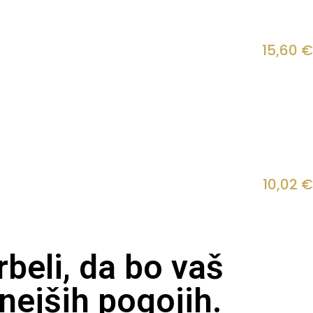
15,60
€
10,02
€
beli, da bo vaš
nejših pogojih.