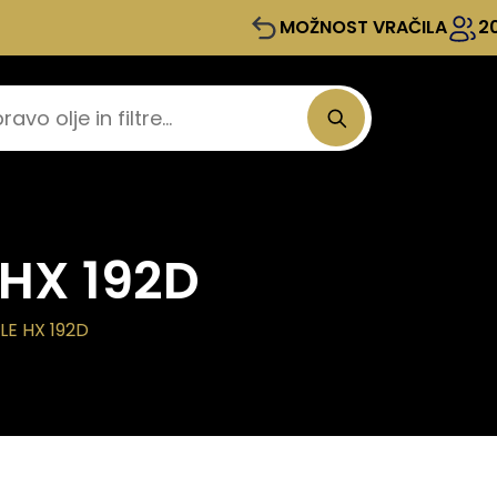
MOŽNOST VRAČILA
2
e HX 192D
LE HX 192D