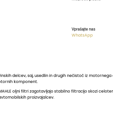
Vprašajte nas
WhatsApp
kovinskih delcev, saj, usedlin in drugih nečistoč iz motorn
 motornih komponent.
E oljni filtri zagotavljajo stabilno filtracijo skozi celote
 avtomobilskih proizvajalcev.