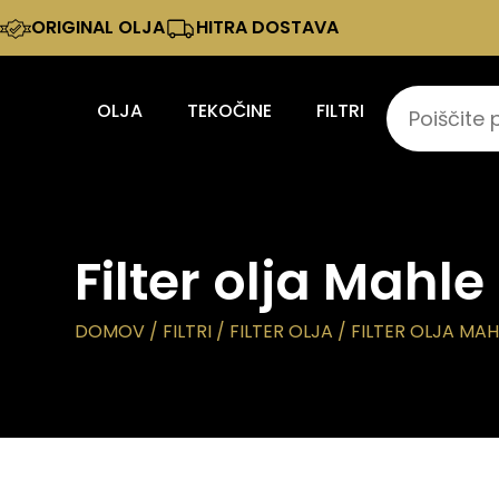
ORIGINAL OLJA
HITRA DOSTAVA
OLJA
TEKOČINE
FILTRI
Filter olja Mahl
DOMOV
/
FILTRI
/
FILTER OLJA
/ FILTER OLJA MAH