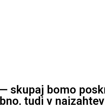
 — skupaj bomo poskr
bno, tudi v najzahtev