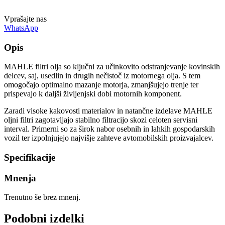
Vprašajte nas
WhatsApp
Opis
MAHLE filtri olja so ključni za učinkovito odstranjevanje kovinskih
delcev, saj, usedlin in drugih nečistoč iz motornega olja. S tem
omogočajo optimalno mazanje motorja, zmanjšujejo trenje ter
prispevajo k daljši življenjski dobi motornih komponent.
Zaradi visoke kakovosti materialov in natančne izdelave MAHLE
oljni filtri zagotavljajo stabilno filtracijo skozi celoten servisni
interval. Primerni so za širok nabor osebnih in lahkih gospodarskih
vozil ter izpolnjujejo najvišje zahteve avtomobilskih proizvajalcev.
Specifikacije
Mnenja
Trenutno še brez mnenj.
Podobni izdelki