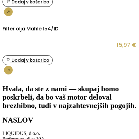
Dodaj v košarico
Nakup
Filter olja Mahle 154/1D
15,97
€
Dodaj v košarico
Nakup
Hvala, da ste z nami — skupaj bomo
poskrbeli, da bo vaš motor deloval
brezhibno, tudi v najzahtevnejših pogojih.
NASLOV
LIQUIDUS, d.o.o.
Prešernova ulica 10A