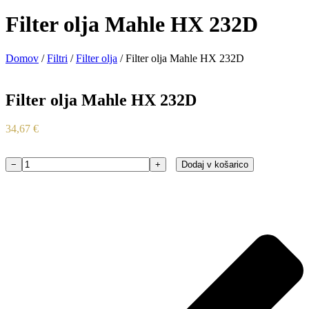
Filter olja Mahle HX 232D
Domov
/
Filtri
/
Filter olja
/ Filter olja Mahle HX 232D
Filter olja Mahle HX 232D
34,67
€
−
+
Dodaj v košarico
Filter
olja
Mahle
HX
232D
količina