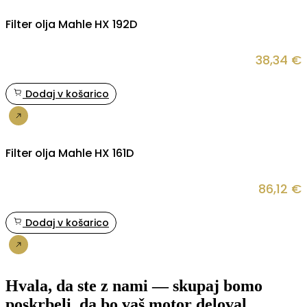
Filter olja Mahle HX 192D
38,34
€
Dodaj v košarico
Nakup
Filter olja Mahle HX 161D
86,12
€
Dodaj v košarico
Nakup
Hvala, da ste z nami — skupaj bomo
poskrbeli, da bo vaš motor deloval