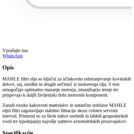
Vprašajte nas
WhatsApp
Opis
MAHLE filtri olja so ključni za učinkovito odstranjevanje kovinskih
delcev, saj, usedlin in drugih nečistoč iz motornega olja. S tem
omogočajo optimalno mazanje motorja, zmanjšujejo trenje ter
prispevajo k daljši življenjski dobi motornih komponent.
Zaradi visoke kakovosti materialov in natančne izdelave MAHLE
oljni filtri zagotavljajo stabilno filtracijo skozi celoten servisni
interval. Primerni so za širok nabor osebnih in lahkih gospodarskih
vozil ter izpolnjujejo najvišje zahteve avtomobilskih proizvajalcev.
Specifikacije