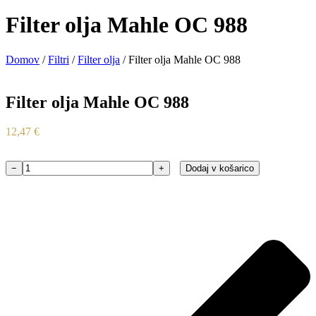
Filter olja Mahle OC 988
Domov
/
Filtri
/
Filter olja
/ Filter olja Mahle OC 988
Filter olja Mahle OC 988
12,47
€
−
+
Dodaj v košarico
Filter
olja
Mahle
OC
988
količina