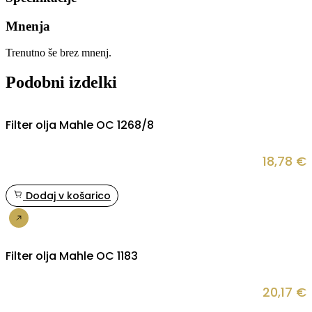
Mnenja
Trenutno še brez mnenj.
Podobni izdelki
Filter olja Mahle OC 1268/8
18,78
€
Dodaj v košarico
Nakup
Filter olja Mahle OC 1183
20,17
€