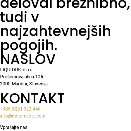
deloval brezhibno,
tudi v
najzahtevnejših
pogojih.
NASLOV
LIQUIDUS, d.o.o.
Prešernova ulica 10A
2000 Maribor, Slovenija
KONTAKT
+386 (0)51 322 446
info@motornaolja.com
Vprašajte nas