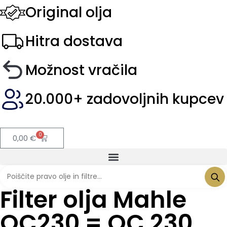
Original olja
Hitra dostava
Možnost vračila
20.000+ zadovoljnih kupcev
0
0,00
€
Filter olja Mahle
OC230 = OC 230