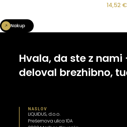
14,52
€
Nakup
Hvala, da ste z nami
deloval brezhibno, tu
NASLOV
LIQUIDUS, d.o.o.
Prešernova ulica 10A