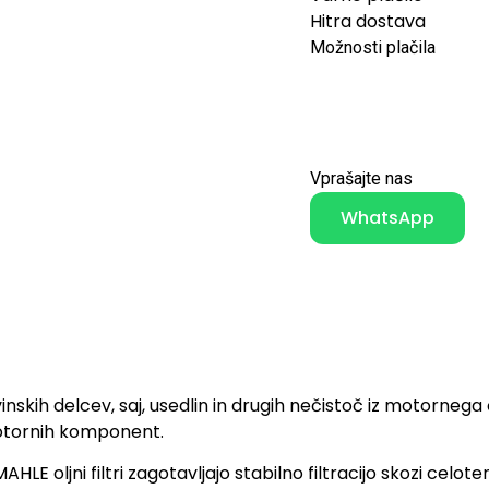
Hitra dostava
Možnosti plačila
Vprašajte nas
WhatsApp
kovinskih delcev, saj, usedlin in drugih nečistoč iz motorn
 motornih komponent.
E oljni filtri zagotavljajo stabilno filtracijo skozi celote