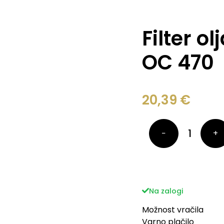
Filter o
OC 470
20,39
€
−
+
Na zalogi
Možnost vračila
Varno plačilo