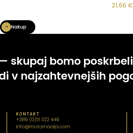
21,66
€
Nakup
 — skupaj bomo poskrbeli
di v najzahtevnejših pogo
KONTAKT
+386 (0)51 322 446
info@motornaolja.com