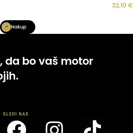
32,10
€
Nakup
, da bo vaš motor
jih.
SLEDI NAS