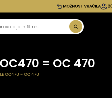
MOŽNOST VRAČILA
2
e OC470 = OC 470
HLE OC470 = OC 470