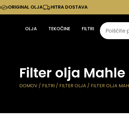
ORIGINAL OLJA
HITRA DOSTAVA
OLJA
TEKOČINE
FILTRI
Filter olja Mahl
DOMOV
/
FILTRI
/
FILTER OLJA
/ FILTER OLJA MA