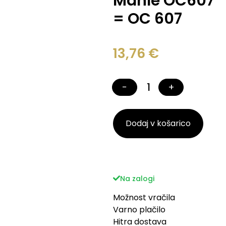
Mahle OC607
= OC 607
13,76
€
−
+
Dodaj v košarico
Na zalogi
Možnost vračila
Varno plačilo
Hitra dostava