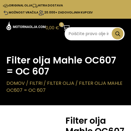
ORIGINAL OLJA
HITRA DOSTAVA
MOŽNOST VRAČILA
20.000+ ZADOVOLJNIH KUPCEV
0
0,00
€
Filter olja Mahle OC607
= OC 607
DOMOV
/
FILTRI
/
FILTER OLJA
/ FILTER OLJA MAHLE
OC607 = OC 607
Filter olja