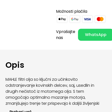
Možnosti plačila
Vprašajte
WhatsApp
nas
Opis
MAHLE filtri olja so ključni za učinkovito
odstranjevanje kovinskih delcev, saj, usedlin in
drugih nečistoč iz motornega olja. S tem
omogočajo optimalno mazanje motorja,
zmanjšujejo trenje ter prispevajo k daljši življenjski
dobi motornih komponent.
...
Preberi več