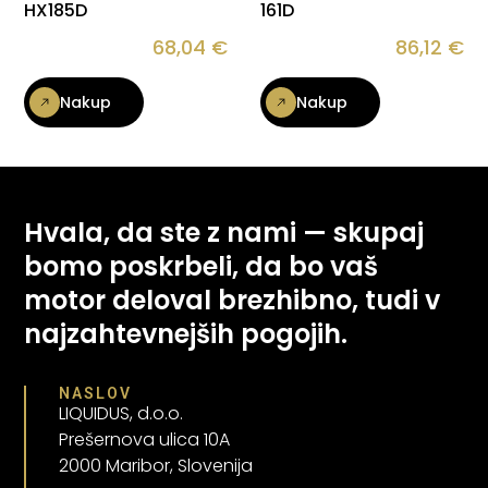
HX185D
161D
68,04
€
86,12
€
Nakup
Nakup
Hvala, da ste z nami — skupaj
bomo poskrbeli, da bo vaš
motor deloval brezhibno, tudi v
najzahtevnejših pogojih.
NASLOV
LIQUIDUS, d.o.o.
Prešernova ulica 10A
2000 Maribor, Slovenija