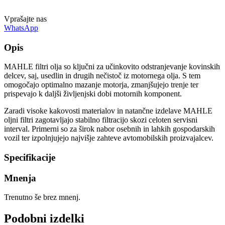
Vprašajte nas
WhatsApp
Opis
MAHLE filtri olja so ključni za učinkovito odstranjevanje kovinskih
delcev, saj, usedlin in drugih nečistoč iz motornega olja. S tem
omogočajo optimalno mazanje motorja, zmanjšujejo trenje ter
prispevajo k daljši življenjski dobi motornih komponent.
Zaradi visoke kakovosti materialov in natančne izdelave MAHLE
oljni filtri zagotavljajo stabilno filtracijo skozi celoten servisni
interval. Primerni so za širok nabor osebnih in lahkih gospodarskih
vozil ter izpolnjujejo najvišje zahteve avtomobilskih proizvajalcev.
Specifikacije
Mnenja
Trenutno še brez mnenj.
Podobni izdelki