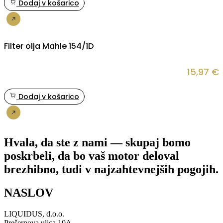
Dodaj v košarico
Nakup
Filter olja Mahle 154/1D
15,97
€
Dodaj v košarico
Nakup
Hvala, da ste z nami — skupaj bomo
poskrbeli, da bo vaš motor deloval
brezhibno, tudi v najzahtevnejših pogojih.
NASLOV
LIQUIDUS, d.o.o.
Prešernova ulica 10A