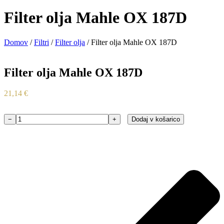
Filter olja Mahle OX 187D
Domov
/
Filtri
/
Filter olja
/ Filter olja Mahle OX 187D
Filter olja Mahle OX 187D
21,14
€
−
+
Dodaj v košarico
Filter
olja
Mahle
OX
187D
količina