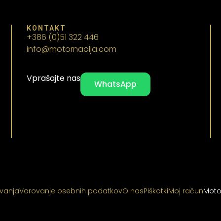
KONTAKT
+386 (0)51 322 446
info@motornaolja.com
Vprašajte nas
WhatsApp
ovanja
Varovanje osebnih podatkov
O nas
Piškotki
Moj račun
Moto