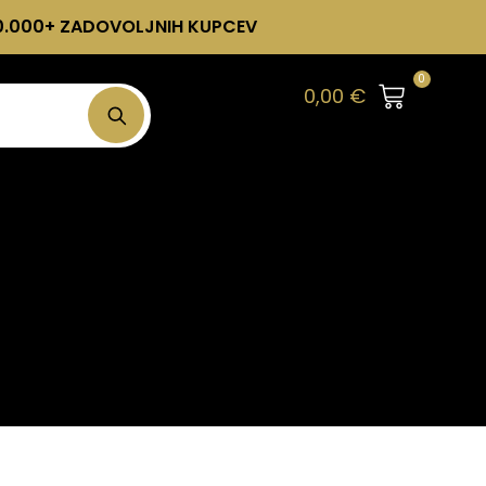
0.000+ ZADOVOLJNIH KUPCEV
0
0,00
€