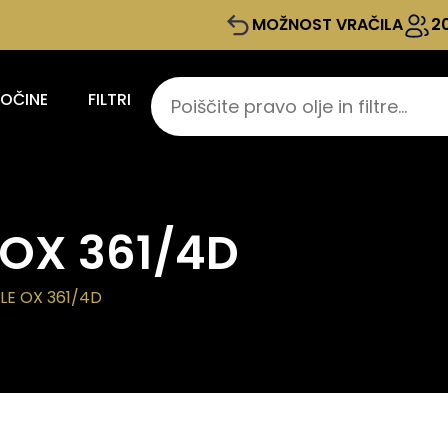
MOŽNOST VRAČILA
2
KOČINE
FILTRI
e OX 361/4D
LE OX 361/4D