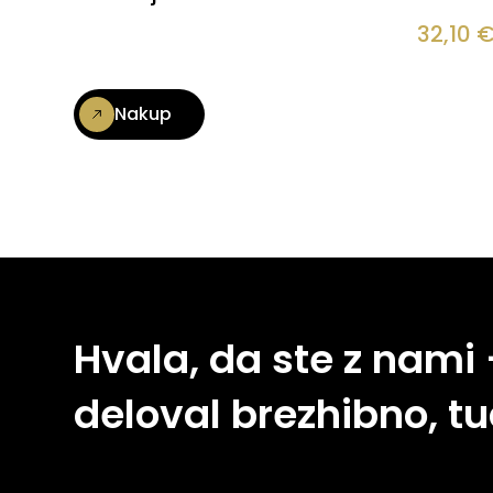
32,10
Nakup
Hvala, da ste z nami
deloval brezhibno, tu