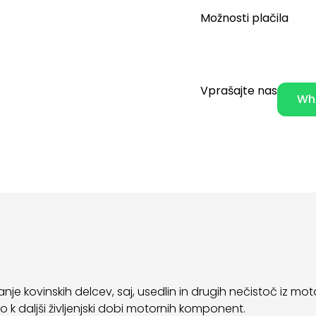
Možnosti plačila
Vprašajte nas
Wh
jevanje kovinskih delcev, saj, usedlin in drugih nečistoč i
 k daljši življenjski dobi motornih komponent.