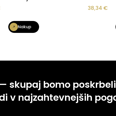
€
38,34
€
Nakup
 — skupaj bomo poskrbeli
di v najzahtevnejših pogo