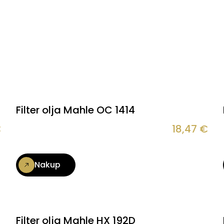
Filter olja Mahle OC 1414
€
18,47
€
Nakup
Filter olja Mahle HX 192D