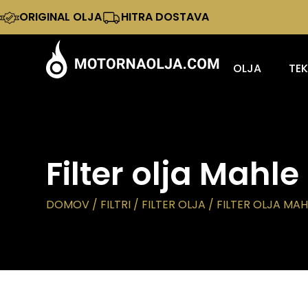
ORIGINAL OLJA
HITRA DOSTAVA
OLJA
TE
Filter olja Mahl
DOMOV
/
FILTRI
/
FILTER OLJA
/ FILTER OLJA MAH