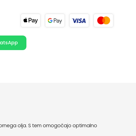
atsApp
z motornega olja. S tem omogočajo optimalno