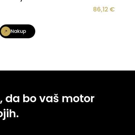
86,12
€
Nakup
, da bo vaš motor
jih.