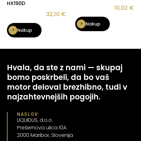
HX190D
10,02
€
32,10
€
Nakup
Nakup
Hvala, da ste z nami — skupaj
bomo poskrbeli, da bo vaš
motor deloval brezhibno, tudi v
najzahtevnejših pogojih.
NASLOV
LIQUIDUS, d.o.o.
Prešernova ulica 10A
2000 Maribor, Slovenija