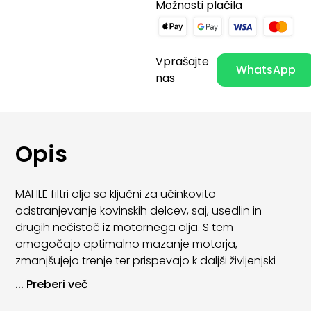
Možnosti plačila
Vprašajte
WhatsApp
nas
Opis
MAHLE filtri olja so ključni za učinkovito
odstranjevanje kovinskih delcev, saj, usedlin in
drugih nečistoč iz motornega olja. S tem
omogočajo optimalno mazanje motorja,
zmanjšujejo trenje ter prispevajo k daljši življenjski
dobi motornih komponent.
...
Preberi več
Zaradi visoke kakovosti materialov in natančne