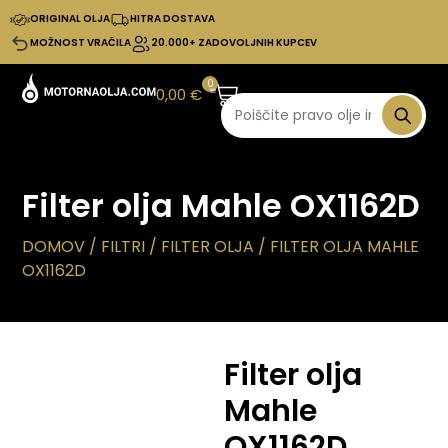
ORIGINAL OLJA
HITRA DOSTAVA
MOŽNOST VRAČILA
20.000+ ZADOVOLJNIH KUPCEV
0
0,00
€
Filter olja Mahle OX1162D
DOMOV
/
FILTRI
/
FILTER OLJA
/ FILTER OLJA MAHLE
OX1162D
Filter olja
Mahle
OX1162D