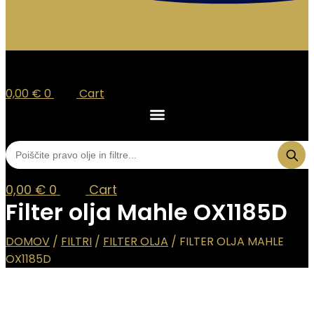
0,00
€
0
Cart
0,00
€
0
Cart
Filter olja Mahle OX1185D
DOMOV
/
FILTRI
/
FILTER OLJA
/ FILTER OLJA MAHLE
OX1185D