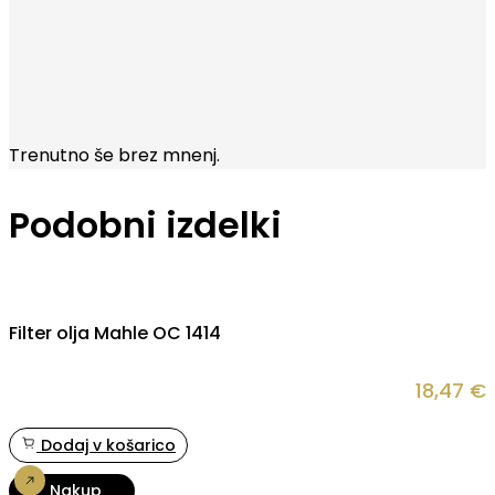
Trenutno še brez mnenj.
Podobni izdelki
Filter olja Mahle OC 1414
18,47
€
Dodaj v košarico
Nakup