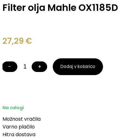
Filter olja Mahle OX1185D
27,29
€
−
+
Dodaj v košarico
Filter
olja
Mahle
OX1185D
količina
Na zalogi
Možnost vračila
Varno plačilo
Hitra dostava