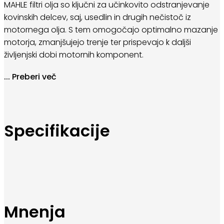
MAHLE filtri olja so ključni za učinkovito odstranjevanje
kovinskih delcev, saj, usedlin in drugih nečistoč iz
motornega olja. S tem omogočajo optimalno mazanje
motorja, zmanjšujejo trenje ter prispevajo k daljši
življenjski dobi motornih komponent.
Zaradi visoke kakovosti materialov in natančne
...
Preberi več
izdelave MAHLE oljni filtri zagotavljajo stabilno filtracijo
skozi celoten servisni interval. Primerni so za širok nabor
osebnih in lahkih gospodarskih vozil ter izpolnjujejo
najvišje zahteve avtomobilskih proizvajalcev.
Specifikacije
Mnenja