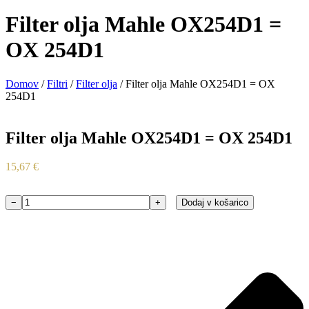
Filter olja Mahle OX254D1 =
OX 254D1
Domov
/
Filtri
/
Filter olja
/ Filter olja Mahle OX254D1 = OX
254D1
Filter olja Mahle OX254D1 = OX 254D1
15,67
€
−
+
Dodaj v košarico
Filter
olja
Mahle
OX254D1
=
OX
254D1
količina