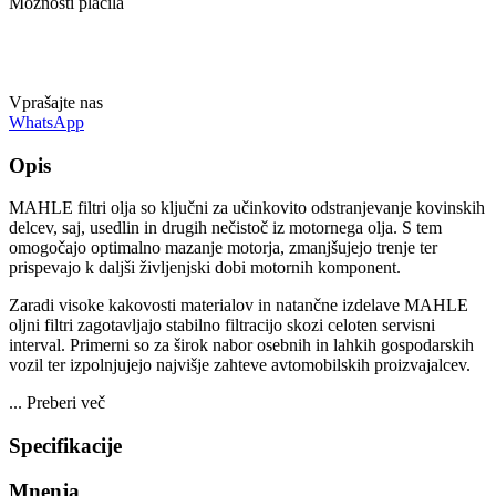
Možnosti plačila
Vprašajte nas
WhatsApp
Opis
MAHLE filtri olja so ključni za učinkovito odstranjevanje kovinskih
delcev, saj, usedlin in drugih nečistoč iz motornega olja. S tem
omogočajo optimalno mazanje motorja, zmanjšujejo trenje ter
prispevajo k daljši življenjski dobi motornih komponent.
Zaradi visoke kakovosti materialov in natančne izdelave MAHLE
oljni filtri zagotavljajo stabilno filtracijo skozi celoten servisni
interval. Primerni so za širok nabor osebnih in lahkih gospodarskih
vozil ter izpolnjujejo najvišje zahteve avtomobilskih proizvajalcev.
...
Preberi več
Specifikacije
Mnenja