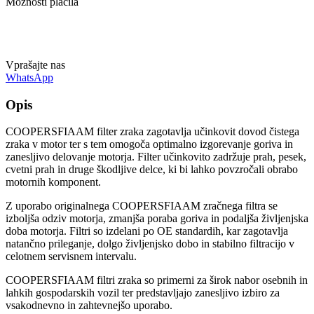
Možnosti plačila
Vprašajte nas
WhatsApp
Opis
COOPERSFIAAM filter zraka zagotavlja učinkovit dovod čistega
zraka v motor ter s tem omogoča optimalno izgorevanje goriva in
zanesljivo delovanje motorja. Filter učinkovito zadržuje prah, pesek,
cvetni prah in druge škodljive delce, ki bi lahko povzročali obrabo
motornih komponent.
Z uporabo originalnega COOPERSFIAAM zračnega filtra se
izboljša odziv motorja, zmanjša poraba goriva in podaljša življenjska
doba motorja. Filtri so izdelani po OE standardih, kar zagotavlja
natančno prileganje, dolgo življenjsko dobo in stabilno filtracijo v
celotnem servisnem intervalu.
COOPERSFIAAM filtri zraka so primerni za širok nabor osebnih in
lahkih gospodarskih vozil ter predstavljajo zanesljivo izbiro za
vsakodnevno in zahtevnejšo uporabo.