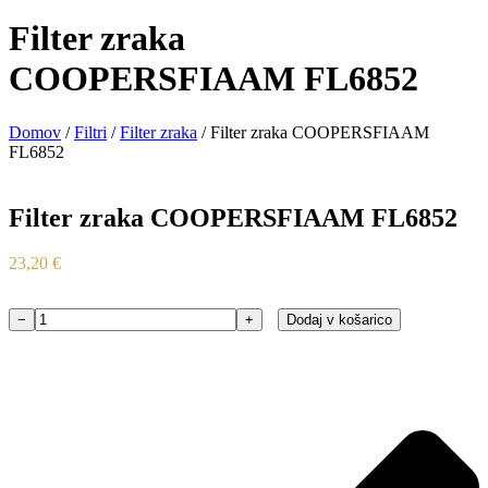
Filter zraka
COOPERSFIAAM FL6852
Domov
/
Filtri
/
Filter zraka
/ Filter zraka COOPERSFIAAM
FL6852
Filter zraka COOPERSFIAAM FL6852
23,20
€
−
+
Dodaj v košarico
Filter
zraka
COOPERSFIAAM
FL6852
količina