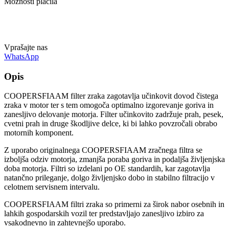
Možnosti plačila
Vprašajte nas
WhatsApp
Opis
COOPERSFIAAM filter zraka zagotavlja učinkovit dovod čistega
zraka v motor ter s tem omogoča optimalno izgorevanje goriva in
zanesljivo delovanje motorja. Filter učinkovito zadržuje prah, pesek,
cvetni prah in druge škodljive delce, ki bi lahko povzročali obrabo
motornih komponent.
Z uporabo originalnega COOPERSFIAAM zračnega filtra se
izboljša odziv motorja, zmanjša poraba goriva in podaljša življenjska
doba motorja. Filtri so izdelani po OE standardih, kar zagotavlja
natančno prileganje, dolgo življenjsko dobo in stabilno filtracijo v
celotnem servisnem intervalu.
COOPERSFIAAM filtri zraka so primerni za širok nabor osebnih in
lahkih gospodarskih vozil ter predstavljajo zanesljivo izbiro za
vsakodnevno in zahtevnejšo uporabo.