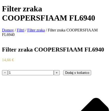
Filter zraka
COOPERSFIAAM FL6940
Domov
/
Filtri
/
Filter zraka
/ Filter zraka COOPERSFIAAM
FL6940
Filter zraka COOPERSFIAAM FL6940
14,66
€
−
+
Dodaj v košarico
Filter
zraka
COOPERSFIAAM
FL6940
količina