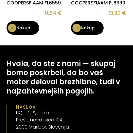
COOPERSFIAAM FL6559
COOPERSFIAAM FL6390
10,64
€
13,30
€
Nakup
Nakup
Hvala, da ste z nami — skupaj
bomo poskrbeli, da bo vaš
motor deloval brezhibno, tudi v
najzahtevnejših pogojih.
NASLOV
LIQUIDUS, d.o.o.
Prešernova ulica 10A
2000 Maribor, Slovenija