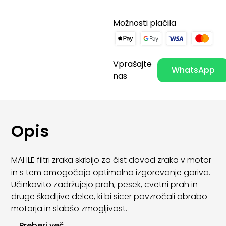
Možnosti plačila
Vprašajte
WhatsApp
nas
Opis
MAHLE filtri zraka skrbijo za čist dovod zraka v motor
in s tem omogočajo optimalno izgorevanje goriva.
Učinkovito zadržujejo prah, pesek, cvetni prah in
druge škodljive delce, ki bi sicer povzročali obrabo
motorja in slabšo zmogljivost.
...
Preberi več