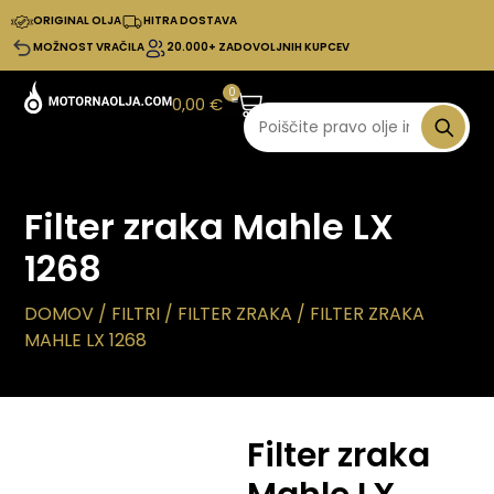
ORIGINAL OLJA
HITRA DOSTAVA
MOŽNOST VRAČILA
20.000+ ZADOVOLJNIH KUPCEV
0
0,00
€
Filter zraka Mahle LX
1268
DOMOV
/
FILTRI
/
FILTER ZRAKA
/ FILTER ZRAKA
MAHLE LX 1268
Filter zraka