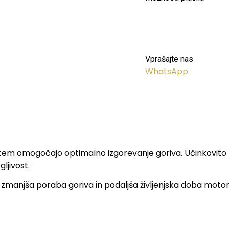
Vprašajte nas
WhatsApp
s tem omogočajo optimalno izgorevanje goriva. Učinkovito z
ljivost.
zmanjša poraba goriva in podaljša življenjska doba motorja. 