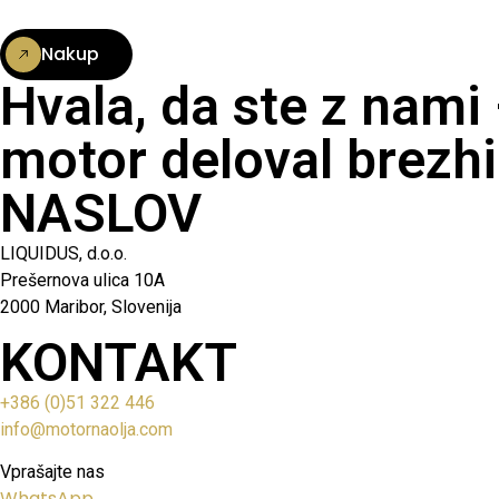
Nakup
Hvala, da ste z nami
motor deloval brezhi
NASLOV
LIQUIDUS, d.o.o.
Prešernova ulica 10A
2000 Maribor, Slovenija
KONTAKT
+386 (0)51 322 446
info@motornaolja.com
Vprašajte nas
WhatsApp