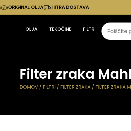
ORIGINAL OLJA
HITRA DOSTAVA
OLJA
TEKOČINE
FILTRI
Filter zraka Mah
DOMOV
/
FILTRI
/
FILTER ZRAKA
/ FILTER ZRAKA M