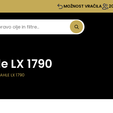
MOŽNOST VRAČILA
2
le LX 1790
AHLE LX 1790