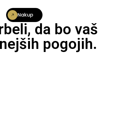
Nakup
beli, da bo vaš
nejših pogojih.