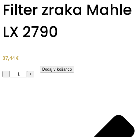
Filter zraka Mahle
LX 2790
37,44
€
Dodaj v košarico
−
+
Filter
zraka
Mahle
LX
2790
količina