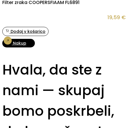
Filter zraka COOPERSFIAAM FL6891
19,59
€
Dodaj v košarico
Nakup
Hvala, da ste z
nami — skupaj
bomo poskrbeli,