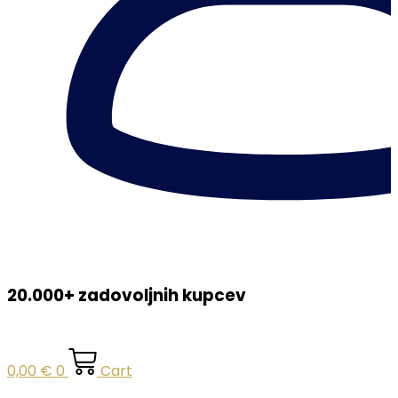
20.000+ zadovoljnih kupcev
0,00
€
0
Cart