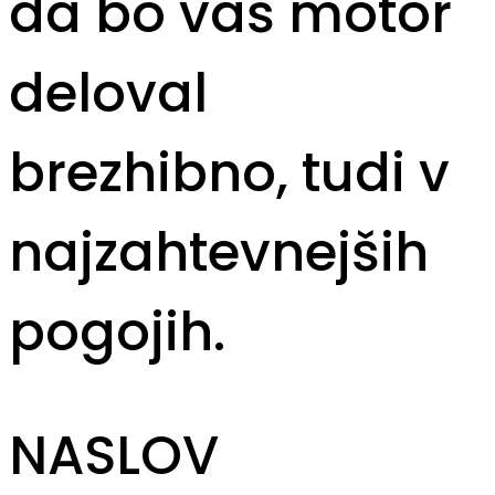
da bo vaš motor
deloval
brezhibno, tudi v
najzahtevnejših
pogojih.
NASLOV