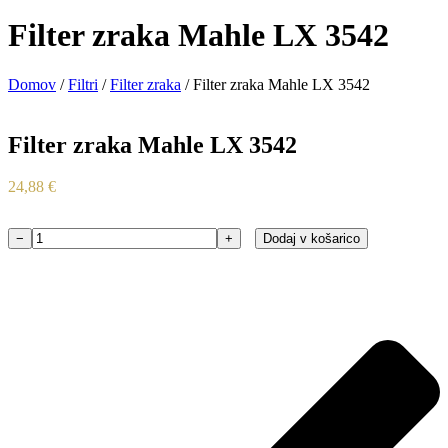
Filter zraka Mahle LX 3542
Domov
/
Filtri
/
Filter zraka
/ Filter zraka Mahle LX 3542
Filter zraka Mahle LX 3542
24,88
€
−
+
Dodaj v košarico
Filter
zraka
Mahle
LX
3542
količina