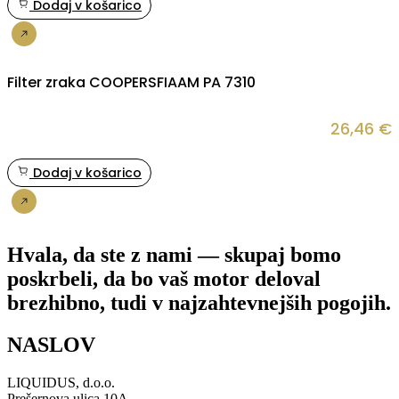
Dodaj v košarico
Nakup
Filter zraka COOPERSFIAAM PA 7310
26,46
€
Dodaj v košarico
Nakup
Hvala, da ste z nami — skupaj bomo
poskrbeli, da bo vaš motor deloval
brezhibno, tudi v najzahtevnejših pogojih.
NASLOV
LIQUIDUS, d.o.o.
Prešernova ulica 10A