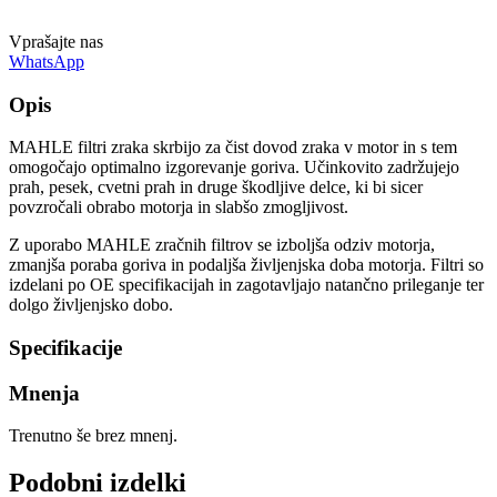
Vprašajte nas
WhatsApp
Opis
MAHLE filtri zraka skrbijo za čist dovod zraka v motor in s tem
omogočajo optimalno izgorevanje goriva. Učinkovito zadržujejo
prah, pesek, cvetni prah in druge škodljive delce, ki bi sicer
povzročali obrabo motorja in slabšo zmogljivost.
Z uporabo MAHLE zračnih filtrov se izboljša odziv motorja,
zmanjša poraba goriva in podaljša življenjska doba motorja. Filtri so
izdelani po OE specifikacijah in zagotavljajo natančno prileganje ter
dolgo življenjsko dobo.
Specifikacije
Mnenja
Trenutno še brez mnenj.
Podobni izdelki