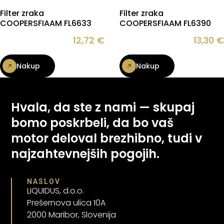
Filter zraka
Filter zraka
COOPERSFIAAM FL6633
COOPERSFIAAM FL6390
12,72
€
13,30
€
Nakup
Nakup
Hvala, da ste z nami — skupaj
bomo poskrbeli, da bo vaš
motor deloval brezhibno, tudi v
najzahtevnejših pogojih.
NASLOV
LIQUIDUS, d.o.o.
Prešernova ulica 10A
2000 Maribor, Slovenija