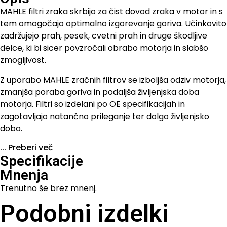
MAHLE filtri zraka skrbijo za čist dovod zraka v motor in s
tem omogočajo optimalno izgorevanje goriva. Učinkovito
zadržujejo prah, pesek, cvetni prah in druge škodljive
delce, ki bi sicer povzročali obrabo motorja in slabšo
zmogljivost.
Z uporabo MAHLE zračnih filtrov se izboljša odziv motorja,
zmanjša poraba goriva in podaljša življenjska doba
motorja. Filtri so izdelani po OE specifikacijah in
zagotavljajo natančno prileganje ter dolgo življenjsko
dobo.
...
Preberi več
Specifikacije
Mnenja
Trenutno še brez mnenj.
Podobni izdelki