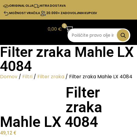
ORIGINAL OLJA
HITRA DOSTAVA
MOŽNOST VRAČILA
20.000+ ZADOVOLJNIH KUPCEV
0
0,00
€
Filter zraka Mahle LX
4084
Domov
/
Filtri
/
Filter zraka
/ Filter zraka Mahle LX 4084
Filter
zraka
Mahle LX 4084
49,12
€