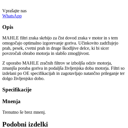
Vprašajte nas
WhatsApp
Opis
MAHLE filtri zraka skrbijo za čist dovod zraka v motor in s tem
omogočajo optimalno izgorevanje goriva. Učinkovito zadržujejo
prah, pesek, cvetni prah in druge škodljive delce, ki bi sicer
povzročali obrabo motorja in slabšo zmogljivost.
Z uporabo MAHLE zračnih filtrov se izboljša odziv motorja,
zmanjša poraba goriva in podaljša življenjska doba motorja. Filtri so
izdelani po OE specifikacijah in zagotavljajo natančno prileganje ter
dolgo življenjsko dobo.
Specifikacije
Mnenja
Trenutno še brez mnenj.
Podobni izdelki