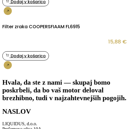
Dodaj v košarico
Nakup
Filter zraka COOPERSFIAAM FL6915
15,88
€
Dodaj v košarico
Nakup
Hvala, da ste z nami — skupaj bomo
poskrbeli, da bo vaš motor deloval
brezhibno, tudi v najzahtevnejših pogojih.
NASLOV
LIQUIDUS, d.o.o.
Prešernova ulica 10A