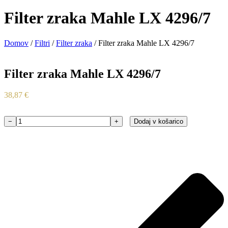
Filter zraka Mahle LX 4296/7
Domov
/
Filtri
/
Filter zraka
/ Filter zraka Mahle LX 4296/7
Filter zraka Mahle LX 4296/7
38,87
€
−
+
Dodaj v košarico
Filter
zraka
Mahle
LX
4296/7
količina