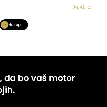
26,46
€
Nakup
, da bo vaš motor
jih.