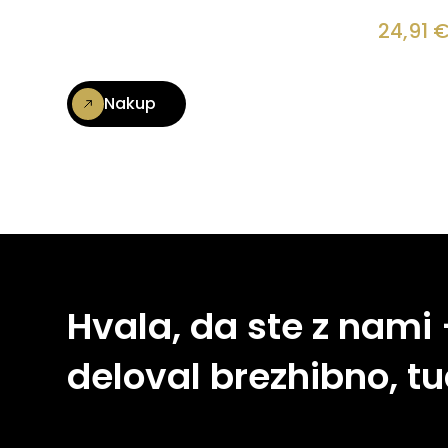
24,91
Nakup
Hvala, da ste z nami
deloval brezhibno, tu