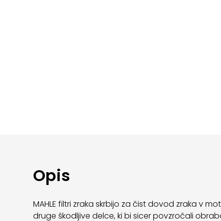
Opis
MAHLE filtri zraka skrbijo za čist dovod zraka v 
druge škodljive delce, ki bi sicer povzročali obra