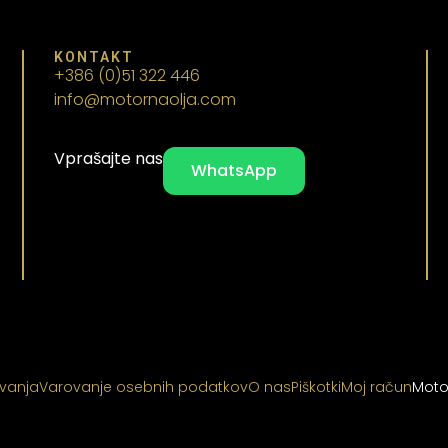
KONTAKT
+386 (0)51 322 446
info@motornaolja.com
Vprašajte nas
WhatsApp
ovanja
Varovanje osebnih podatkov
O nas
Piškotki
Moj račun
Moto