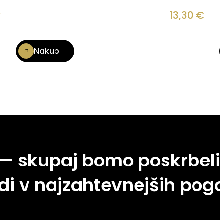
€
13,30
€
Nakup
 — skupaj bomo poskrbeli
di v najzahtevnejših pogo