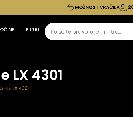
MOŽNOST VRAČILA
2
KOČINE
FILTRI
le LX 4301
AHLE LX 4301