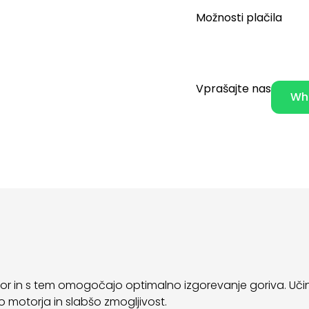
Možnosti plačila
Vprašajte nas
Wh
motor in s tem omogočajo optimalno izgorevanje goriva. Učin
bo motorja in slabšo zmogljivost.