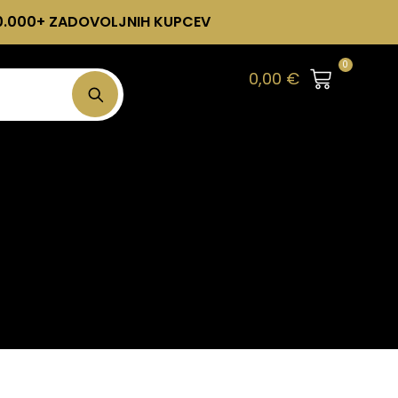
0.000+ ZADOVOLJNIH KUPCEV
0
0,00
€