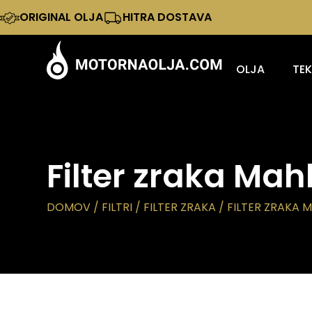
ORIGINAL OLJA
HITRA DOSTAVA
OLJA
TE
Filter zraka Mah
DOMOV
/
FILTRI
/
FILTER ZRAKA
/ FILTER ZRAKA M