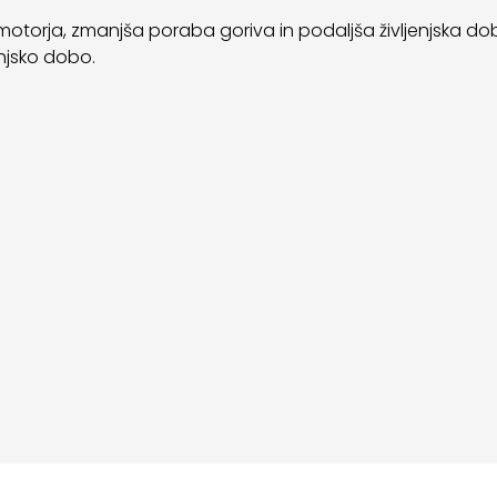
motorja, zmanjša poraba goriva in podaljša življenjska doba 
enjsko dobo.