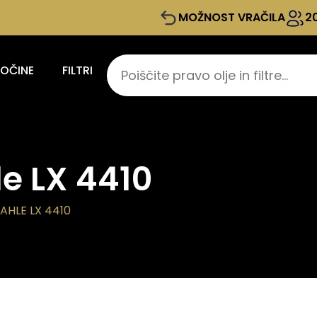
MOŽNOST VRAČILA
2
KOČINE
FILTRI
le LX 4410
AHLE LX 4410