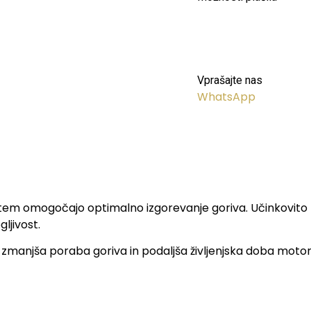
Vprašajte nas
WhatsApp
s tem omogočajo optimalno izgorevanje goriva. Učinkovito z
ljivost.
zmanjša poraba goriva in podaljša življenjska doba motorja. 