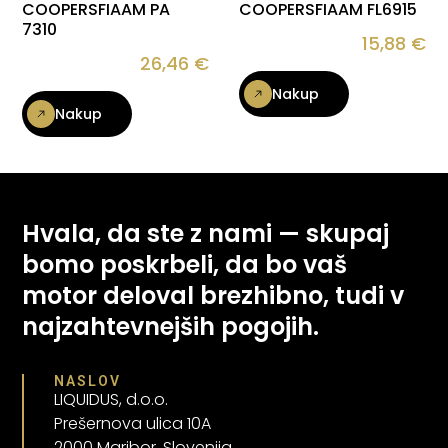
COOPERSFIAAM PA
COOPERSFIAAM FL6915
7310
15,88
€
26,46
€
Nakup
Nakup
Hvala, da ste z nami — skupaj
bomo poskrbeli, da bo vaš
motor deloval brezhibno, tudi v
najzahtevnejših pogojih.
NASLOV
LIQUIDUS, d.o.o.
Prešernova ulica 10A
2000 Maribor, Slovenija