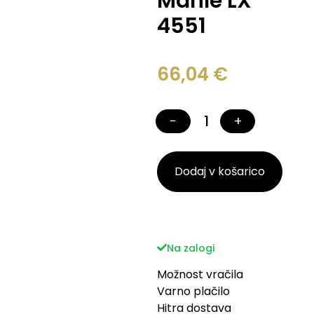
Mahle LX
4551
66,04
€
−
+
Dodaj v košarico
Na zalogi
Možnost vračila
Varno plačilo
Hitra dostava