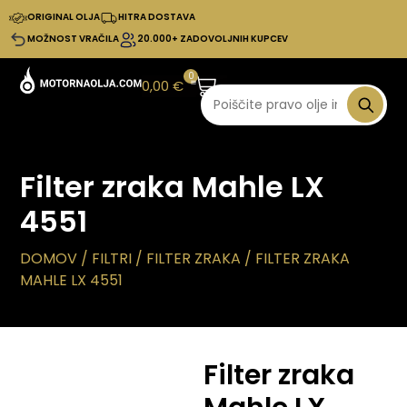
ORIGINAL OLJA
HITRA DOSTAVA
MOŽNOST VRAČILA
20.000+ ZADOVOLJNIH KUPCEV
0
0,00
€
Filter zraka Mahle LX
4551
DOMOV
/
FILTRI
/
FILTER ZRAKA
/ FILTER ZRAKA
MAHLE LX 4551
Filter zraka