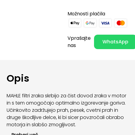
Možnosti plačila
Vprašajte
WhatsApp
nas
Opis
MAHLE filtri zraka skrbijo za čist dovod zraka v motor
in s tem omogočajo optimalno izgorevanje goriva.
Učinkovito zadržujejo prah, pesek, cvetni prah in
druge škodljive delce, ki bi sicer povzročali obrabo
motorja in slabšo zmogljivost.
...
Preberi več