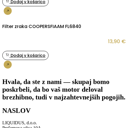
Dodaj v košarico
Nakup
Filter zraka COOPERSFIAAM FL6840
13,90
€
Dodaj v košarico
Nakup
Hvala, da ste z nami — skupaj bomo
poskrbeli, da bo vaš motor deloval
brezhibno, tudi v najzahtevnejših pogojih.
NASLOV
LIQUIDUS, d.o.o.
Prešernova ulica 10A