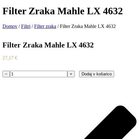
Filter Zraka Mahle LX 4632
Domov
/
Filtri
/
Filter zraka
/ Filter Zraka Mahle LX 4632
Filter Zraka Mahle LX 4632
27,17
€
−
+
Dodaj v košarico
Filter
Zraka
Mahle
LX
4632
količina