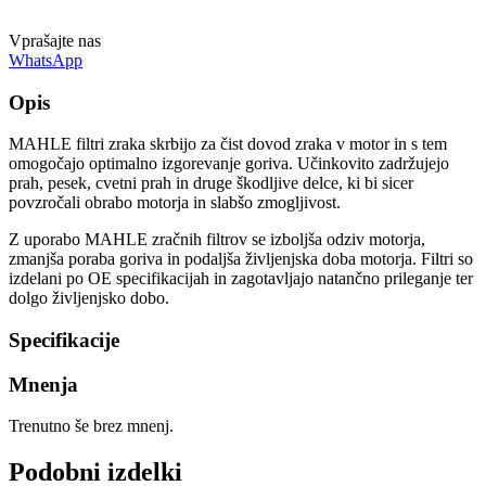
Vprašajte nas
WhatsApp
Opis
MAHLE filtri zraka skrbijo za čist dovod zraka v motor in s tem
omogočajo optimalno izgorevanje goriva. Učinkovito zadržujejo
prah, pesek, cvetni prah in druge škodljive delce, ki bi sicer
povzročali obrabo motorja in slabšo zmogljivost.
Z uporabo MAHLE zračnih filtrov se izboljša odziv motorja,
zmanjša poraba goriva in podaljša življenjska doba motorja. Filtri so
izdelani po OE specifikacijah in zagotavljajo natančno prileganje ter
dolgo življenjsko dobo.
Specifikacije
Mnenja
Trenutno še brez mnenj.
Podobni izdelki