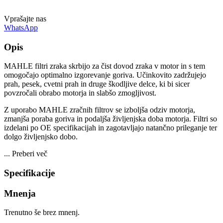
Vprašajte nas
WhatsApp
Opis
MAHLE filtri zraka skrbijo za čist dovod zraka v motor in s tem
omogočajo optimalno izgorevanje goriva. Učinkovito zadržujejo
prah, pesek, cvetni prah in druge škodljive delce, ki bi sicer
povzročali obrabo motorja in slabšo zmogljivost.
Z uporabo MAHLE zračnih filtrov se izboljša odziv motorja,
zmanjša poraba goriva in podaljša življenjska doba motorja. Filtri so
izdelani po OE specifikacijah in zagotavljajo natančno prileganje ter
dolgo življenjsko dobo.
...
Preberi več
Specifikacije
Mnenja
Trenutno še brez mnenj.