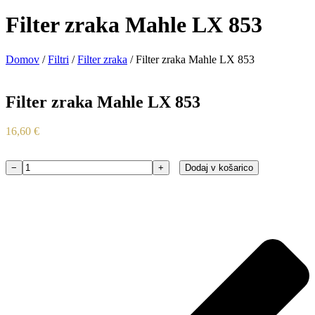
Filter zraka Mahle LX 853
Domov
/
Filtri
/
Filter zraka
/ Filter zraka Mahle LX 853
Filter zraka Mahle LX 853
16,60
€
−
+
Dodaj v košarico
Filter
zraka
Mahle
LX
853
količina