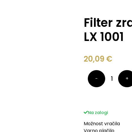
Filter z
LX 1001
20,09
€
−
+
Na zalogi
Možnost vračila
Varno plačilo