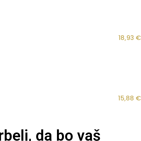
18,93
€
15,88
€
beli, da bo vaš