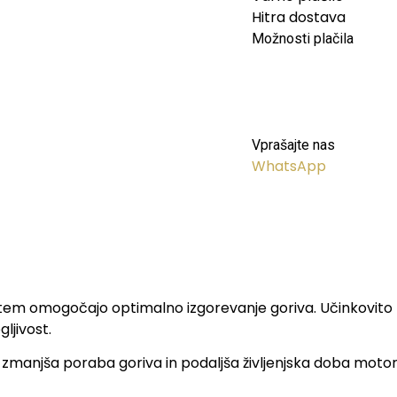
Hitra dostava
Možnosti plačila
Vprašajte nas
WhatsApp
s tem omogočajo optimalno izgorevanje goriva. Učinkovito z
ljivost.
zmanjša poraba goriva in podaljša življenjska doba motorja. 