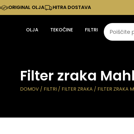
ORIGINAL OLJA
HITRA DOSTAVA
OLJA
TEKOČINE
FILTRI
Filter zraka Mahl
DOMOV
/
FILTRI
/
FILTER ZRAKA
/ FILTER ZRAKA MA