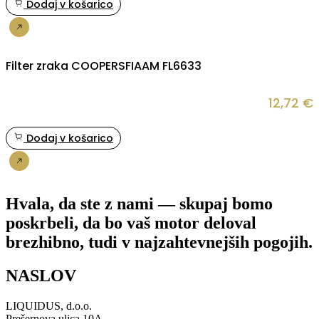
Dodaj v košarico
Nakup
Filter zraka COOPERSFIAAM FL6633
12,72
€
Dodaj v košarico
Nakup
Hvala, da ste z nami — skupaj bomo
poskrbeli, da bo vaš motor deloval
brezhibno, tudi v najzahtevnejših pogojih.
NASLOV
LIQUIDUS, d.o.o.
Prešernova ulica 10A