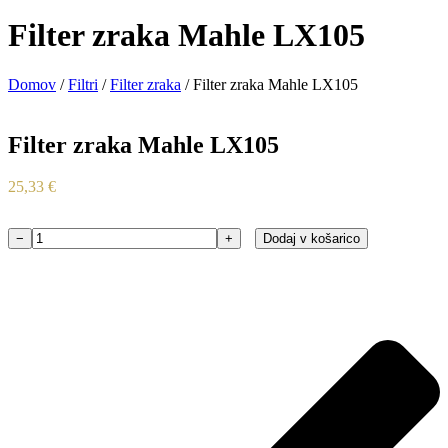
Filter zraka Mahle LX105
Domov
/
Filtri
/
Filter zraka
/ Filter zraka Mahle LX105
Filter zraka Mahle LX105
25,33
€
−
+
Dodaj v košarico
Filter
zraka
Mahle
LX105
količina