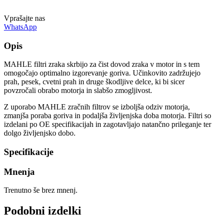
Vprašajte nas
WhatsApp
Opis
MAHLE filtri zraka skrbijo za čist dovod zraka v motor in s tem
omogočajo optimalno izgorevanje goriva. Učinkovito zadržujejo
prah, pesek, cvetni prah in druge škodljive delce, ki bi sicer
povzročali obrabo motorja in slabšo zmogljivost.
Z uporabo MAHLE zračnih filtrov se izboljša odziv motorja,
zmanjša poraba goriva in podaljša življenjska doba motorja. Filtri so
izdelani po OE specifikacijah in zagotavljajo natančno prileganje ter
dolgo življenjsko dobo.
Specifikacije
Mnenja
Trenutno še brez mnenj.
Podobni izdelki