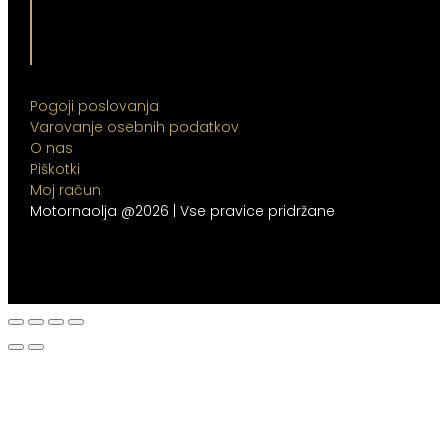
Pogoji poslovanja
Varovanje osebnih podatkov
O nas
Piškotki
Moj račun
Motornaolja @2026 | Vse pravice pridržane