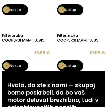
Nakup
Nakup
Filter zraka
Filter zraka
COOPERSFIAAM FL6915
COOPERSFIAAM FL6891
15,88
€
19,59
€
Nakup
Nakup
Hvala, da ste z nami — skupaj
bomo poskrbeli, da bo vaš
motor deloval brezhibno, tudi v