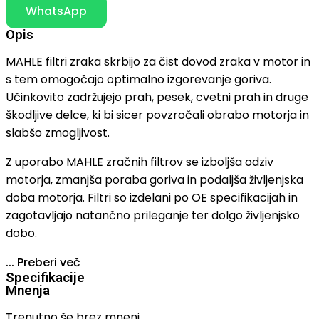
WhatsApp
Opis
MAHLE filtri zraka skrbijo za čist dovod zraka v motor in
s tem omogočajo optimalno izgorevanje goriva.
Učinkovito zadržujejo prah, pesek, cvetni prah in druge
škodljive delce, ki bi sicer povzročali obrabo motorja in
slabšo zmogljivost.
Z uporabo MAHLE zračnih filtrov se izboljša odziv
motorja, zmanjša poraba goriva in podaljša življenjska
doba motorja. Filtri so izdelani po OE specifikacijah in
zagotavljajo natančno prileganje ter dolgo življenjsko
dobo.
...
Preberi več
Specifikacije
Mnenja
Trenutno še brez mnenj.