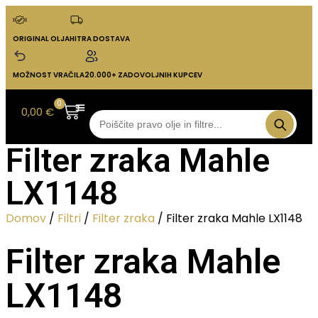
ORIGINAL OLJA
HITRA DOSTAVA
MOŽNOST VRAČILA
20.000+ ZADOVOLJNIH KUPCEV
0
0,00
€
Filter zraka Mahle
LX1148
Domov
/
Filtri
/
Filter zraka
/ Filter zraka Mahle LX1148
Filter zraka Mahle
LX1148