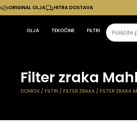
ORIGINAL OLJA
HITRA DOSTAVA
OLJA
TEKOČINE
FILTRI
Filter zraka Mah
DOMOV
/
FILTRI
/
FILTER ZRAKA
/ FILTER ZRAKA M