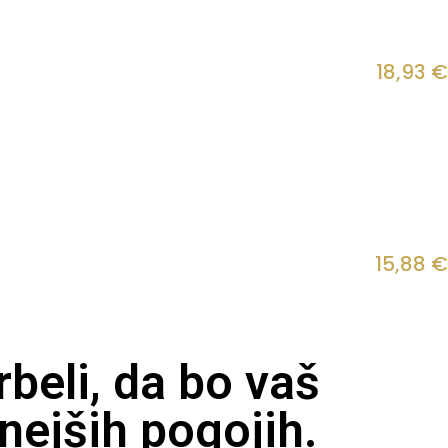
18,93
€
15,88
€
beli, da bo vaš
nejših pogojih.