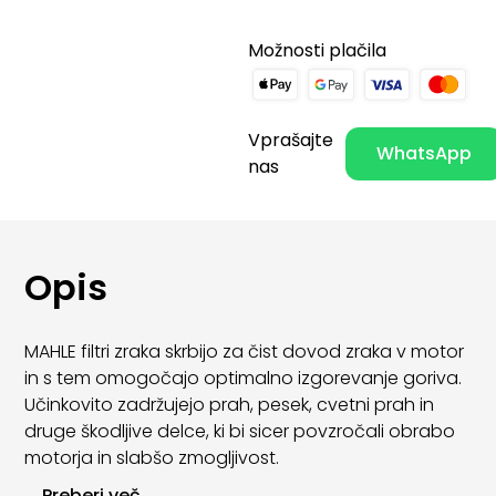
Možnosti plačila
Vprašajte
WhatsApp
nas
Opis
MAHLE filtri zraka skrbijo za čist dovod zraka v motor
in s tem omogočajo optimalno izgorevanje goriva.
Učinkovito zadržujejo prah, pesek, cvetni prah in
druge škodljive delce, ki bi sicer povzročali obrabo
motorja in slabšo zmogljivost.
...
Preberi več