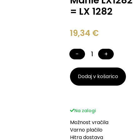
Mahle LX1282
= LX 1282
19,34
€
−
+
Dodaj v košarico
Na zalogi
Možnost vračila
Varno plačilo
Hitra dostava