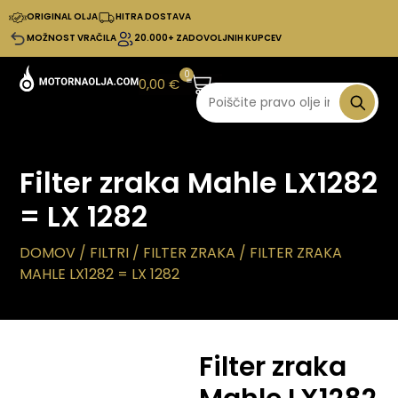
ORIGINAL OLJA
HITRA DOSTAVA
MOŽNOST VRAČILA
20.000+ ZADOVOLJNIH KUPCEV
0
0,00
€
Filter zraka Mahle LX1282
= LX 1282
DOMOV
/
FILTRI
/
FILTER ZRAKA
/ FILTER ZRAKA
MAHLE LX1282 = LX 1282
Filter zraka