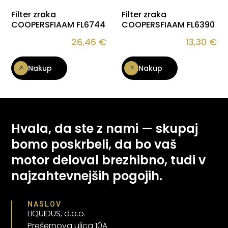
Filter zraka
Filter zraka
COOPERSFIAAM FL6744
COOPERSFIAAM FL6390
26,46
€
13,30
€
Nakup
Nakup
Hvala, da ste z nami — skupaj
bomo poskrbeli, da bo vaš
motor deloval brezhibno, tudi v
najzahtevnejših pogojih.
NASLOV
LIQUIDUS, d.o.o.
Prešernova ulica 10A