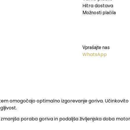
Hitra dostava
Možnosti plačila
Vprašajte nas
WhatsApp
s tem omogočajo optimalno izgorevanje goriva. Učinkovito z
ljivost.
zmanjša poraba goriva in podaljša življenjska doba motorja. 