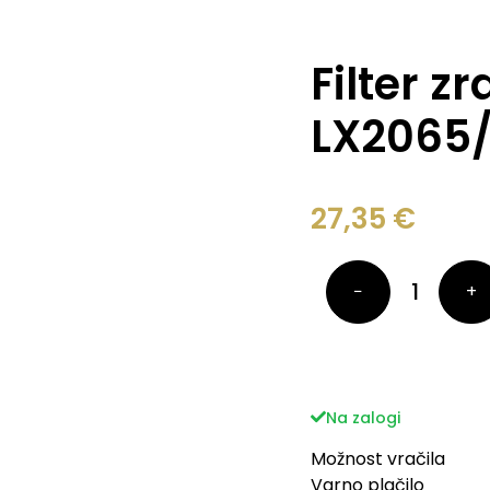
Filter z
LX2065/
27,35
€
−
+
Na zalogi
Možnost vračila
Varno plačilo