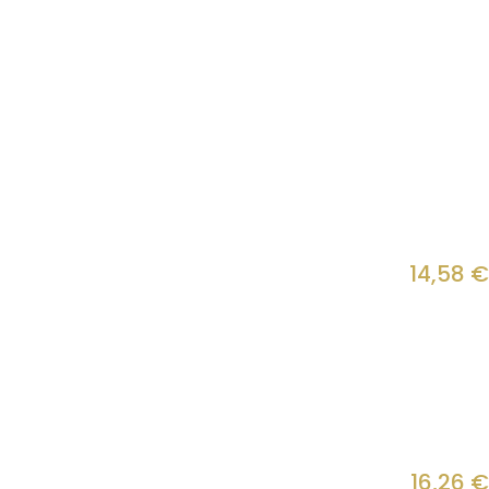
14,58
€
16,26
€