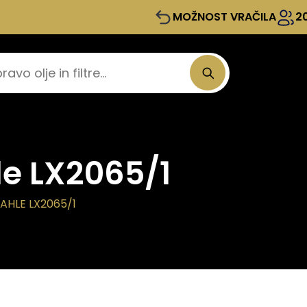
MOŽNOST VRAČILA
2
le LX2065/1
AHLE LX2065/1