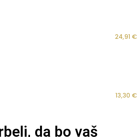
24,91
€
13,30
€
beli, da bo vaš