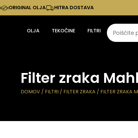
ORIGINAL OLJA
HITRA DOSTAVA
OLJA
TEKOČINE
FILTRI
Filter zraka Mah
DOMOV
/
FILTRI
/
FILTER ZRAKA
/ FILTER ZRAKA M