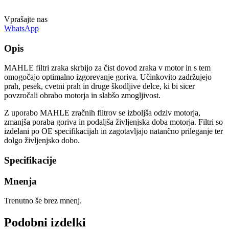
Vprašajte nas
WhatsApp
Opis
MAHLE filtri zraka skrbijo za čist dovod zraka v motor in s tem
omogočajo optimalno izgorevanje goriva. Učinkovito zadržujejo
prah, pesek, cvetni prah in druge škodljive delce, ki bi sicer
povzročali obrabo motorja in slabšo zmogljivost.
Z uporabo MAHLE zračnih filtrov se izboljša odziv motorja,
zmanjša poraba goriva in podaljša življenjska doba motorja. Filtri so
izdelani po OE specifikacijah in zagotavljajo natančno prileganje ter
dolgo življenjsko dobo.
Specifikacije
Mnenja
Trenutno še brez mnenj.
Podobni izdelki