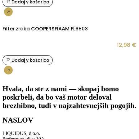
Dodaj v košarico
Nakup
Filter zraka COOPERSFIAAM FL6803
12,98
€
Dodaj v košarico
Nakup
Hvala, da ste z nami — skupaj bomo
poskrbeli, da bo vaš motor deloval
brezhibno, tudi v najzahtevnejših pogojih.
NASLOV
LIQUIDUS, d.o.o.
Prešernova ulica 10A