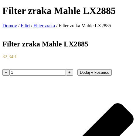
Filter zraka Mahle LX2885
Domov
/
Filtri
/
Filter zraka
/ Filter zraka Mahle LX2885
Filter zraka Mahle LX2885
32,34
€
−
+
Dodaj v košarico
Filter
zraka
Mahle
LX2885
količina