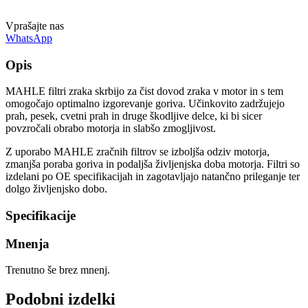
Vprašajte nas
WhatsApp
Opis
MAHLE filtri zraka skrbijo za čist dovod zraka v motor in s tem
omogočajo optimalno izgorevanje goriva. Učinkovito zadržujejo
prah, pesek, cvetni prah in druge škodljive delce, ki bi sicer
povzročali obrabo motorja in slabšo zmogljivost.
Z uporabo MAHLE zračnih filtrov se izboljša odziv motorja,
zmanjša poraba goriva in podaljša življenjska doba motorja. Filtri so
izdelani po OE specifikacijah in zagotavljajo natančno prileganje ter
dolgo življenjsko dobo.
Specifikacije
Mnenja
Trenutno še brez mnenj.
Podobni izdelki