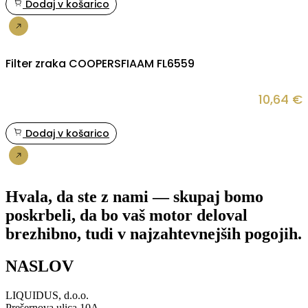
Dodaj v košarico
Nakup
Filter zraka COOPERSFIAAM FL6559
10,64
€
Dodaj v košarico
Nakup
Hvala, da ste z nami — skupaj bomo
poskrbeli, da bo vaš motor deloval
brezhibno, tudi v najzahtevnejših pogojih.
NASLOV
LIQUIDUS, d.o.o.
Prešernova ulica 10A