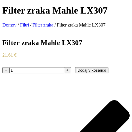
Filter zraka Mahle LX307
Domov
/
Filtri
/
Filter zraka
/ Filter zraka Mahle LX307
Filter zraka Mahle LX307
21,61
€
−
+
Dodaj v košarico
Filter
zraka
Mahle
LX307
količina