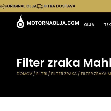
ORIGINAL OLJA
HITRA DOSTAVA
OLJA
TE
Filter zraka Mah
DOMOV
/
FILTRI
/
FILTER ZRAKA
/ FILTER ZRAKA 