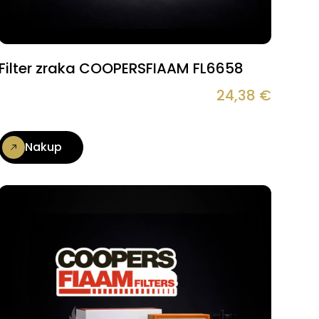
Filter zraka COOPERSFIAAM FL6658
24,38
€
Nakup