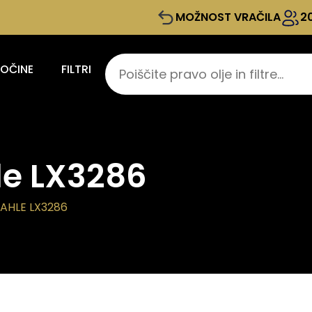
MOŽNOST VRAČILA
2
KOČINE
FILTRI
le LX3286
MAHLE LX3286