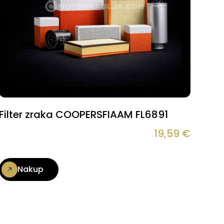
Filter zraka COOPERSFIAAM FL6891
19,59
€
Nakup