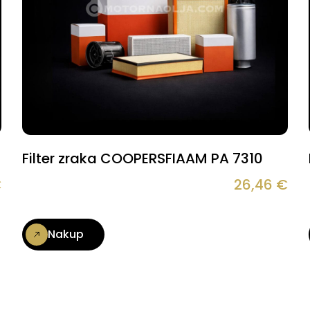
Filter zraka COOPERSFIAAM PA 7310
€
26,46
€
Nakup