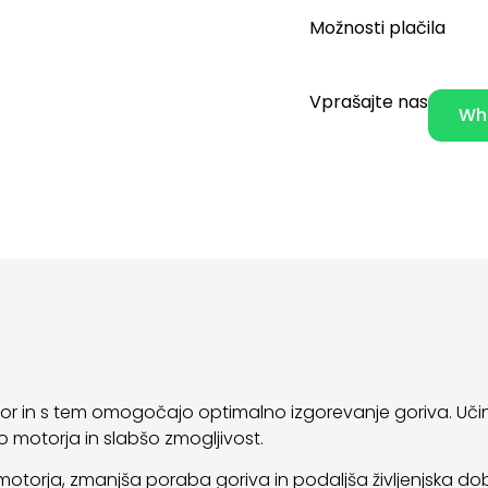
Možnosti plačila
Vprašajte nas
Wh
motor in s tem omogočajo optimalno izgorevanje goriva. Učin
bo motorja in slabšo zmogljivost.
motorja, zmanjša poraba goriva in podaljša življenjska doba 