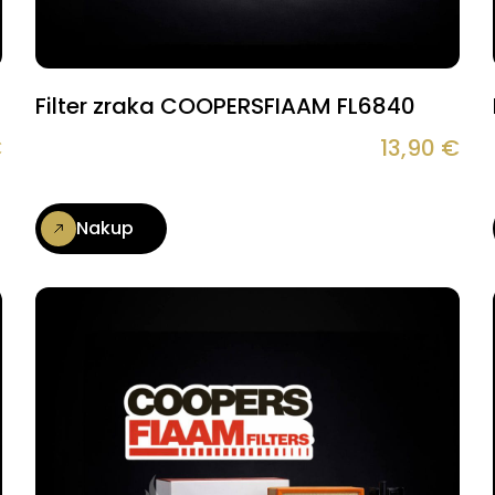
Filter zraka COOPERSFIAAM FL6840
€
13,90
€
Nakup