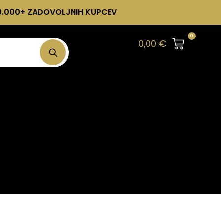
0.000+ ZADOVOLJNIH KUPCEV
0
0,00
€