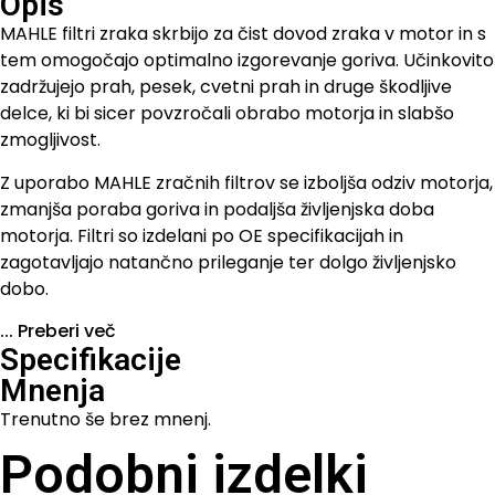
Opis
MAHLE filtri zraka skrbijo za čist dovod zraka v motor in s
tem omogočajo optimalno izgorevanje goriva. Učinkovito
zadržujejo prah, pesek, cvetni prah in druge škodljive
delce, ki bi sicer povzročali obrabo motorja in slabšo
zmogljivost.
Z uporabo MAHLE zračnih filtrov se izboljša odziv motorja,
zmanjša poraba goriva in podaljša življenjska doba
motorja. Filtri so izdelani po OE specifikacijah in
zagotavljajo natančno prileganje ter dolgo življenjsko
dobo.
...
Preberi več
Specifikacije
Mnenja
Trenutno še brez mnenj.
Podobni izdelki