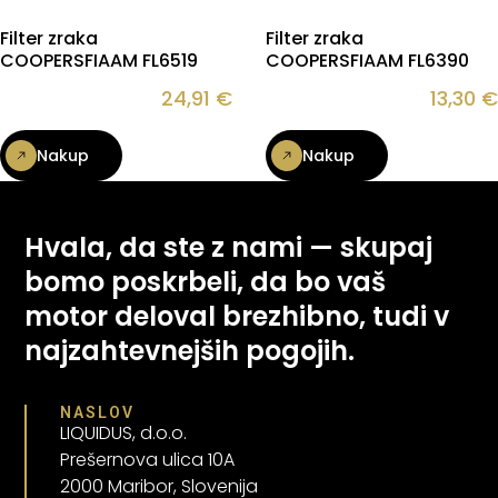
Filter zraka
Filter zraka
COOPERSFIAAM FL6519
COOPERSFIAAM FL6390
24,91
€
13,30
€
Nakup
Nakup
Hvala, da ste z nami — skupaj
bomo poskrbeli, da bo vaš
motor deloval brezhibno, tudi v
najzahtevnejših pogojih.
NASLOV
LIQUIDUS, d.o.o.
Prešernova ulica 10A
2000 Maribor, Slovenija