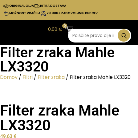
ORIGINAL OLJA
HITRA DOSTAVA
MOŽNOST VRAČILA
20.000+ ZADOVOLJNIH KUPCEV
0
0,00
€
Filter zraka Mahle
LX3320
Domov
/
Filtri
/
Filter zraka
/ Filter zraka Mahle LX3320
Filter zraka Mahle
LX3320
49,63
€