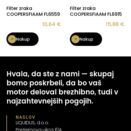
Filter zraka
Filter zraka
COOPERSFIAAM FL6559
COOPERSFIAAM FL6915
10,64
€
15,88
€
Nakup
Nakup
Hvala, da ste z nami — skupaj
bomo poskrbeli, da bo vaš
motor deloval brezhibno, tudi v
najzahtevnejših pogojih.
NASLOV
LIQUIDUS, d.o.o.
Prešernova ulica 10A