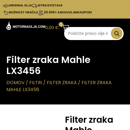
ORIGINAL OLJA
HITRA DOSTAVA
MOŽNOST VRAČILA
20.000+ ZADOVOLJNIH KUPCEV
0
0,00
€
Filter zraka Mahle
LX3456
DOMOV
/
FILTRI
/
FILTER ZRAKA
/ FILTER ZRAKA
MAHLE LX3456
Filter zraka