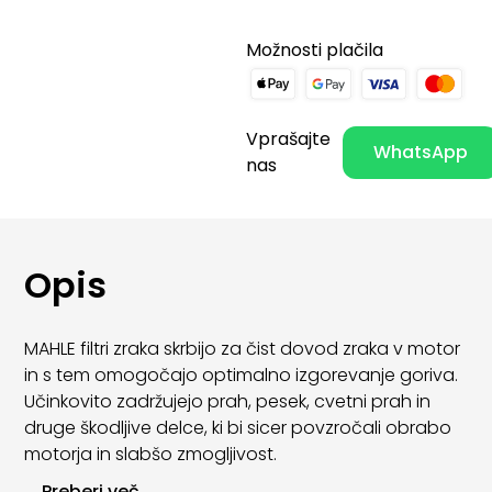
Možnosti plačila
Vprašajte
WhatsApp
nas
Opis
MAHLE filtri zraka skrbijo za čist dovod zraka v motor
in s tem omogočajo optimalno izgorevanje goriva.
Učinkovito zadržujejo prah, pesek, cvetni prah in
druge škodljive delce, ki bi sicer povzročali obrabo
motorja in slabšo zmogljivost.
...
Preberi več