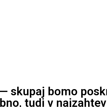
 — skupaj bomo poskr
bno, tudi v najzahtev