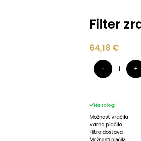
Filter 
64,18
€
−
+
Na zalogi
Možnost vračila
Varno plačilo
Hitra dostava
Možnosti plačila