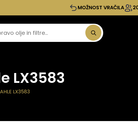
MOŽNOST VRAČILA
2
le LX3583
MAHLE LX3583