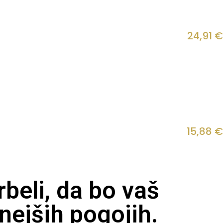
24,91
€
15,88
€
beli, da bo vaš
nejših pogojih.