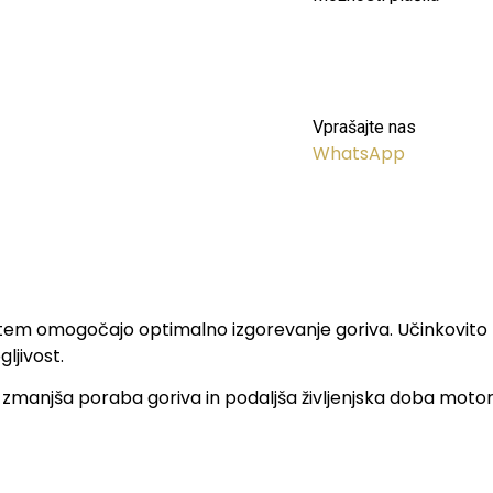
Vprašajte nas
WhatsApp
s tem omogočajo optimalno izgorevanje goriva. Učinkovito z
ljivost.
zmanjša poraba goriva in podaljša življenjska doba motorja. 