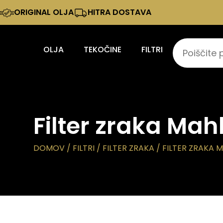
ORIGINAL OLJA
HITRA DOSTAVA
OLJA
TEKOČINE
FILTRI
Filter zraka Mah
DOMOV
/
FILTRI
/
FILTER ZRAKA
/ FILTER ZRAKA 