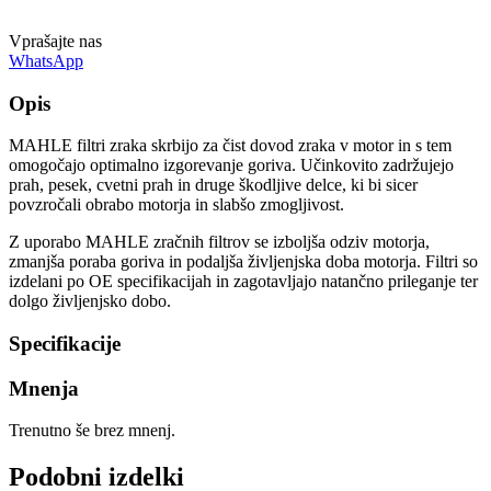
Vprašajte nas
WhatsApp
Opis
MAHLE filtri zraka skrbijo za čist dovod zraka v motor in s tem
omogočajo optimalno izgorevanje goriva. Učinkovito zadržujejo
prah, pesek, cvetni prah in druge škodljive delce, ki bi sicer
povzročali obrabo motorja in slabšo zmogljivost.
Z uporabo MAHLE zračnih filtrov se izboljša odziv motorja,
zmanjša poraba goriva in podaljša življenjska doba motorja. Filtri so
izdelani po OE specifikacijah in zagotavljajo natančno prileganje ter
dolgo življenjsko dobo.
Specifikacije
Mnenja
Trenutno še brez mnenj.
Podobni izdelki