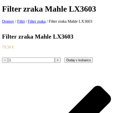
Filter zraka Mahle LX3603
Domov
/
Filtri
/
Filter zraka
/ Filter zraka Mahle LX3603
Filter zraka Mahle LX3603
79,50
€
−
+
Dodaj v košarico
Filter
zraka
Mahle
LX3603
količina