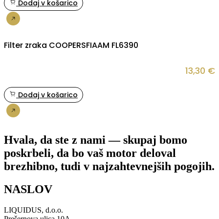
Dodaj v košarico
Nakup
Filter zraka COOPERSFIAAM FL6390
13,30
€
Dodaj v košarico
Nakup
Hvala, da ste z nami — skupaj bomo
poskrbeli, da bo vaš motor deloval
brezhibno, tudi v najzahtevnejših pogojih.
NASLOV
LIQUIDUS, d.o.o.
Prešernova ulica 10A