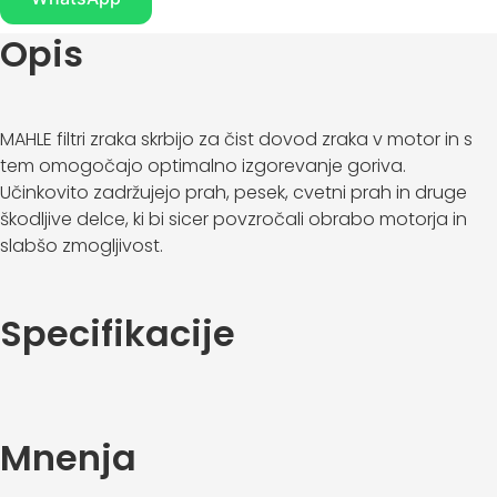
Opis
MAHLE filtri zraka skrbijo za čist dovod zraka v motor in s
tem omogočajo optimalno izgorevanje goriva.
Učinkovito zadržujejo prah, pesek, cvetni prah in druge
škodljive delce, ki bi sicer povzročali obrabo motorja in
slabšo zmogljivost.
Z uporabo MAHLE zračnih filtrov se izboljša odziv motorja,
zmanjša poraba goriva in podaljša življenjska doba
Specifikacije
motorja. Filtri so izdelani po OE specifikacijah in
zagotavljajo natančno prileganje ter dolgo življenjsko
dobo.
Mnenja