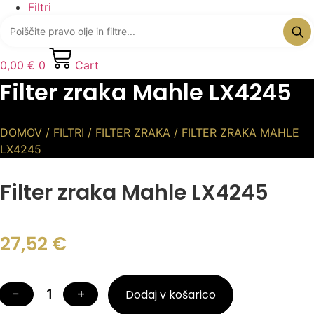
Filtri
0,00
€
0
Cart
Filter zraka Mahle LX4245
DOMOV
/
FILTRI
/
FILTER ZRAKA
/ FILTER ZRAKA MAHLE
LX4245
Filter zraka Mahle LX4245
27,52
€
−
+
Dodaj v košarico
Filter
zraka