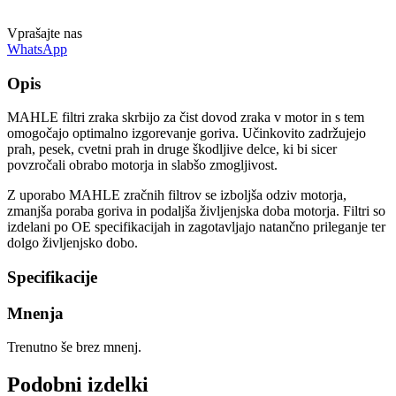
Vprašajte nas
WhatsApp
Opis
MAHLE filtri zraka skrbijo za čist dovod zraka v motor in s tem
omogočajo optimalno izgorevanje goriva. Učinkovito zadržujejo
prah, pesek, cvetni prah in druge škodljive delce, ki bi sicer
povzročali obrabo motorja in slabšo zmogljivost.
Z uporabo MAHLE zračnih filtrov se izboljša odziv motorja,
zmanjša poraba goriva in podaljša življenjska doba motorja. Filtri so
izdelani po OE specifikacijah in zagotavljajo natančno prileganje ter
dolgo življenjsko dobo.
Specifikacije
Mnenja
Trenutno še brez mnenj.
Podobni izdelki