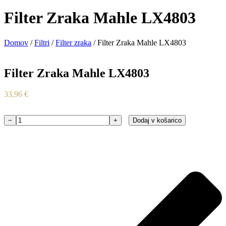
Filter Zraka Mahle LX4803
Domov
/
Filtri
/
Filter zraka
/ Filter Zraka Mahle LX4803
Filter Zraka Mahle LX4803
33,96
€
−
+
Dodaj v košarico
Filter
Zraka
Mahle
LX4803
količina