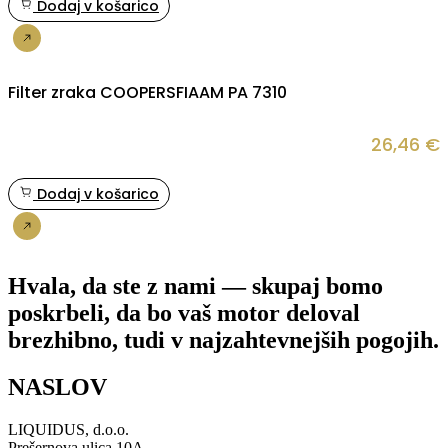
Dodaj v košarico
Nakup
Filter zraka COOPERSFIAAM PA 7310
26,46
€
Dodaj v košarico
Nakup
Hvala, da ste z nami — skupaj bomo
poskrbeli, da bo vaš motor deloval
brezhibno, tudi v najzahtevnejših pogojih.
NASLOV
LIQUIDUS, d.o.o.
Prešernova ulica 10A