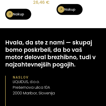
26,46
€
Nakup
Nakup
Hvala, da ste z nami — skupaj
bomo poskrbeli, da bo vaš
motor deloval brezhibno, tudi v
najzahtevnejših pogojih.
NASLOV
LIQUIDUS, d.o.o.
Prešernova ulica 10A
2000 Maribor, Slovenija