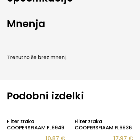
specifikacijah in zagotavljajo natančno prileganje
ter dolgo življenjsko dobo.
Mnenja
Trenutno še brez mnenj.
Podobni izdelki
Filter zraka
Filter zraka
COOPERSFIAAM FL6949
COOPERSFIAAM FL6936
10,87
€
17,97
€