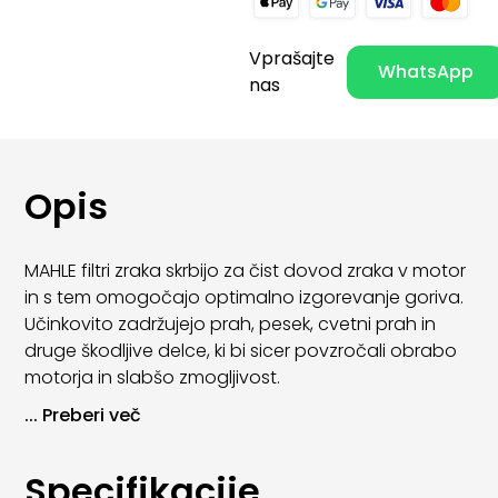
Vprašajte
WhatsApp
nas
Opis
MAHLE filtri zraka skrbijo za čist dovod zraka v motor
in s tem omogočajo optimalno izgorevanje goriva.
Učinkovito zadržujejo prah, pesek, cvetni prah in
druge škodljive delce, ki bi sicer povzročali obrabo
motorja in slabšo zmogljivost.
...
Preberi več
Z uporabo MAHLE zračnih filtrov se izboljša odziv
motorja, zmanjša poraba goriva in podaljša
življenjska doba motorja. Filtri so izdelani po OE
Specifikacije