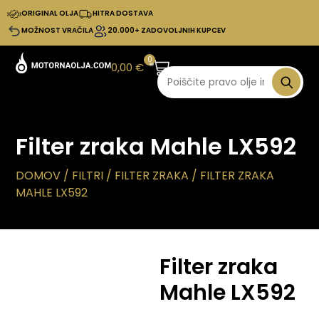
ORIGINAL OLJA
HITRA DOSTAVA
MOŽNOST VRAČILA
20.000+ ZADOVOLJNIH KUPCEV
0
0,00
€
Filter zraka Mahle LX592
DOMOV
/
FILTRI
/
FILTER ZRAKA
/ FILTER ZRAKA
MAHLE LX592
Filter zraka
Mahle LX592