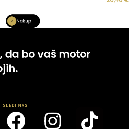
26,46
€
Nakup
, da bo vaš motor
jih.
SLEDI NAS