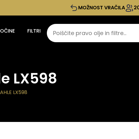
MOŽNOST VRAČILA
2
KOČINE
FILTRI
le LX598
MAHLE LX598