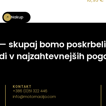
18,93
€
Nakup
 — skupaj bomo poskrbeli
di v najzahtevnejših pogo
KONTAKT
+386 (0)51 322 446
info@motornaolja.com