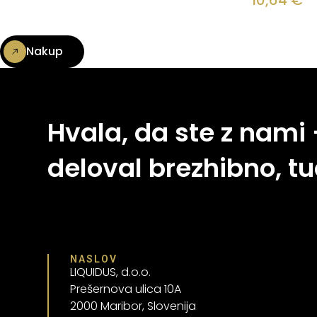
10,64
€
Nakup
Hvala, da ste z nami
deloval brezhibno, tu
NASLOV
LIQUIDUS, d.o.o.
Prešernova ulica 10A
2000 Maribor, Slovenija