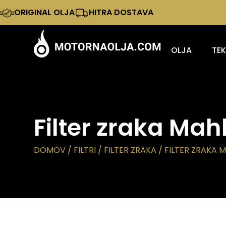
ORIGINAL OLJA
HITRA DOSTAVA
OLJA
TE
Filter zraka Mah
DOMOV
/
FILTRI
/
FILTER ZRAKA
/ FILTER ZRAKA 