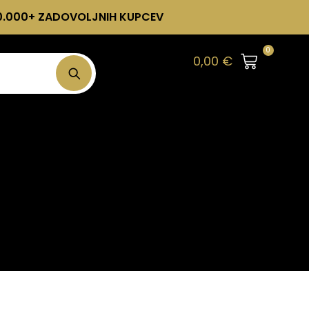
0.000+ ZADOVOLJNIH KUPCEV
0
0,00
€