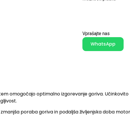
Vprašajte nas
WhatsApp
s tem omogočajo optimalno izgorevanje goriva. Učinkovito z
ljivost.
zmanjša poraba goriva in podaljša življenjska doba motorja. 