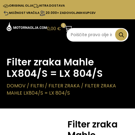
ORIGINAL OLJA
HITRA DOSTAVA
MOŽNOST VRAČILA
20.000+ ZADOVOLJNIH KUPCEV
0
0,00
€
Filter zraka Mahle
LX804/S = LX 804/S
DOMOV
/
FILTRI
/
FILTER ZRAKA
/ FILTER ZRAKA
MAHLE LX804/S = LX 804/S
Filter zraka