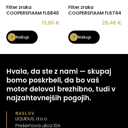
Filter zraka
Filter zraka
COOPERSFIAAM FL6840
COOPERSFIAAM FL6744
13,90
€
26,46
€
Nakup
Nakup
Hvala, da ste z nami — skupaj
bomo poskrbeli, da bo vaš
motor deloval brezhibno, tudi v
najzahtevnejših pogojih.
NASLOV
LIQUIDUS, d.o.o.
Prešernova ulica 10A