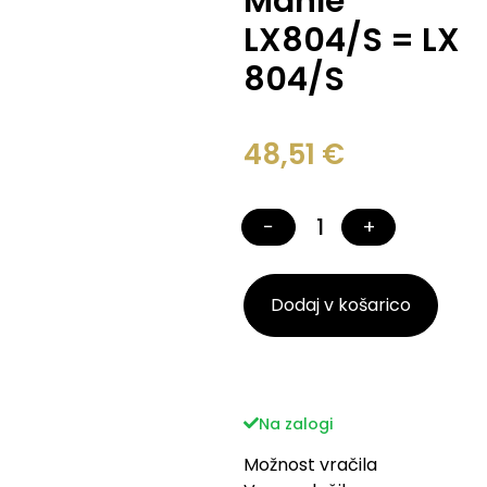
Mahle
LX804/S = LX
804/S
48,51
€
−
+
Dodaj v košarico
Na zalogi
Možnost vračila