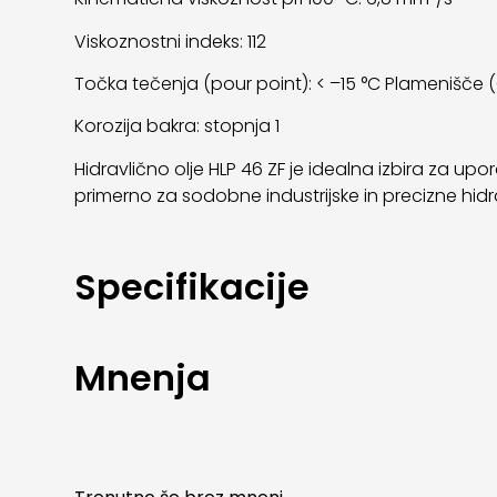
Viskoznostni indeks: 112
Točka tečenja (pour point): < –15 °C Plamenišče 
Korozija bakra: stopnja 1
Hidravlično olje HLP 46 ZF je idealna izbira za upor
primerno za sodobne industrijske in precizne hidra
Specifikacije
Mnenja