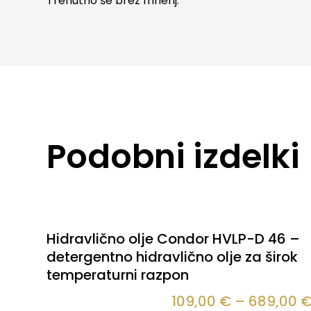
Trenutno še brez mnenj.
Podobni izdelki
Hidravlično olje Condor HVLP-D 46 –
detergentno hidravlično olje za širok
temperaturni razpon
109,00
€
–
689,00