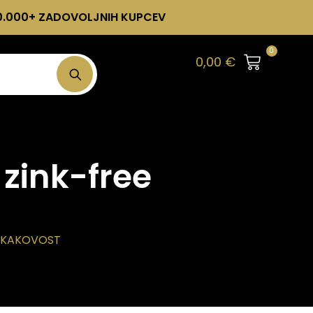
0.000+ ZADOVOLJNIH KUPCEV
0
0,00
€
 zink-free
A KAKOVOST