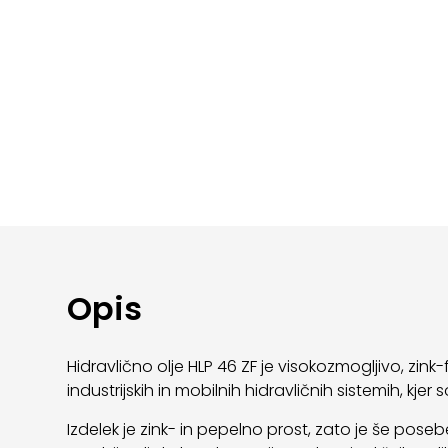
Opis
Hidravlično olje HLP 46 ZF je visokozmogljivo, zin
industrijskih in mobilnih hidravličnih sistemih, kj
Izdelek je zink- in pepelno prost, zato je še pose