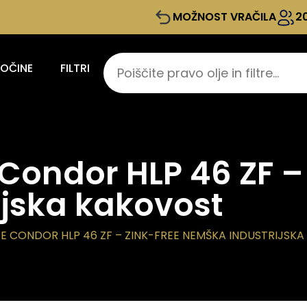
MOŽNOST VRAČILA
2
KOČINE
FILTRI
 Condor HLP 46 ZF –
jska kakovost
JE CONDOR HLP 46 ZF – ZINK-FREE NEMŠKA INDUSTRIJSK