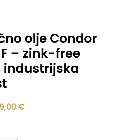
ično olje Condor
F – zink-free
industrijska
t
9,00
€