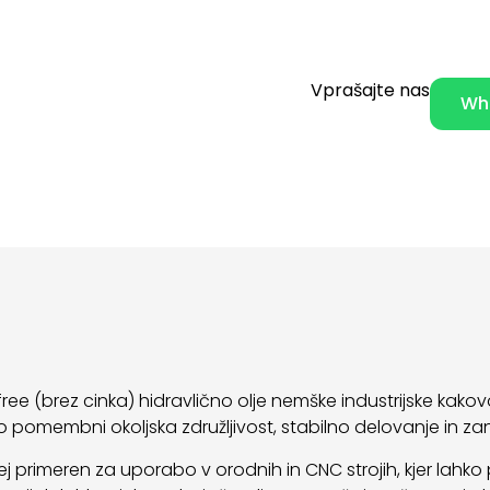
Vprašajte nas
Wh
k-free (brez cinka) hidravlično olje nemške industrijske ka
er so pomembni okoljska združljivost, stabilno delovanje in 
bej primeren za uporabo v orodnih in CNC strojih, kjer lahk