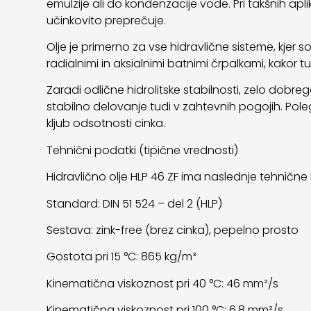
emulzije ali do kondenzacije vode. Pri takšnih ap
učinkovito preprečuje.
Olje je primerno za vse hidravlične sisteme, kjer s
radialnimi in aksialnimi batnimi črpalkami, kakor tud
Zaradi odlične hidrolitske stabilnosti, zelo dobr
stabilno delovanje tudi v zahtevnih pogojih. Pol
kljub odsotnosti cinka.
Tehnični podatki (tipične vrednosti)
Hidravlično olje HLP 46 ZF ima naslednje tehnične 
Standard: DIN 51 524 – del 2 (HLP)
Sestava: zink-free (brez cinka), pepelno prosto
Gostota pri 15 °C: 865 kg/m³
Kinematična viskoznost pri 40 °C: 46 mm²/s
Kinematična viskoznost pri 100 °C: 6,8 mm²/s