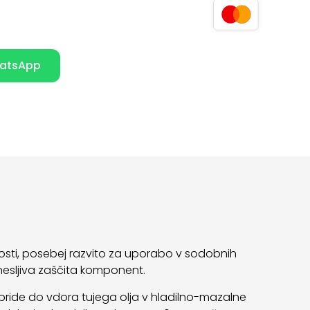
atsApp
kovosti, posebej razvito za uporabo v sodobnih
zanesljiva zaščita komponent.
o pride do vdora tujega olja v hladilno-mazalne