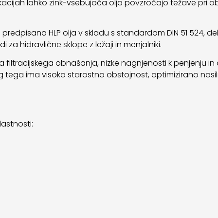
likacijah lahko zink-vsebujoča olja povzročajo težave pri
o predpisana HLP olja v skladu s standardom DIN 51 524, del 
i za hidravlične sklope z ležaji in menjalniki.
ega filtracijskega obnašanja, nizke nagnjenosti k penjenju 
eg tega ima visoko starostno obstojnost, optimizirano nosi
lastnosti: