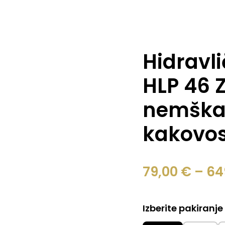
Hidravl
HLP 46 Z
nemška 
kakovos
79,00
€
–
64
Izberite pakiranje