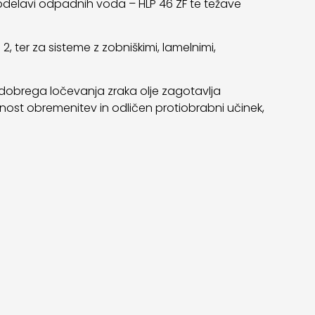
 obdelavi odpadnih voda – HLP 46 ZF te težave
2, ter za sisteme z zobniškimi, lamelnimi,
in dobrega ločevanja zraka olje zagotavlja
lnost obremenitev in odličen protiobrabni učinek,