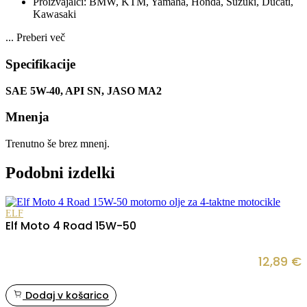
Proizvajalci: BMW, KTM, Yamaha, Honda, Suzuki, Ducati,
Kawasaki
...
Preberi več
Specifikacije
SAE 5W-40, API SN, JASO MA2
Mnenja
Trenutno še brez mnenj.
Podobni izdelki
ELF
Elf Moto 4 Road 15W-50
12,89
€
Dodaj v košarico