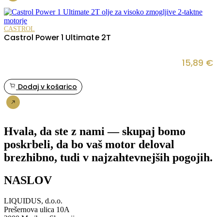
CASTROL
Castrol Power 1 Ultimate 2T
15,89
€
Dodaj v košarico
Nakup
Hvala, da ste z nami — skupaj bomo
poskrbeli, da bo vaš motor deloval
brezhibno, tudi v najzahtevnejših pogojih.
NASLOV
LIQUIDUS, d.o.o.
Prešernova ulica 10A