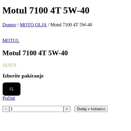
Motul 7100 4T 5W-40
Domov
/
MOTO OLJA
/ Motul 7100 4T 5W-40
MOTUL
Motul 7100 4T 5W-40
18,95
€
Izberite pakiranje
1L
Počisti
−
+
Dodaj v košarico
Motul
7100
4T
5W-