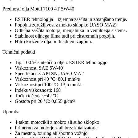
Prednosti olja Motul 7100 4T 5W-40
ESTER tehnologija – izjemna zaščita in zmanjšano trenje.
Popolna združljivost z mokro sklopko (JASO MA2).
Odlična zaščita motorja, menjalnika in ventilnega sistema.
Stabilnost oljnega filma tudi pri ekstremnih pogojih.
Hitro kroženje olja pri hladnem zagonu.
Tehnični podatki
Tip: 100 % sintetično olje z ESTER tehnologijo
Viskoznost: SAE 5W-40
Specifikacije: API SN, JASO MA2
Viskoznost pri 40 °C: 80,1 mm²/s
Viskoznost pri 100 °C: 13,5 mm²/s
Indeks viskoznosti: 168
Točka tečenja: −42 °C
Gostota pri 20 °C: 0,855 g/cm³
Uporaba
4-taktni motocikli z mokro ali suho sklopko
Primerno za motorje z ali brez katalizatorja
Za mestno, touring ali športno vožnjo