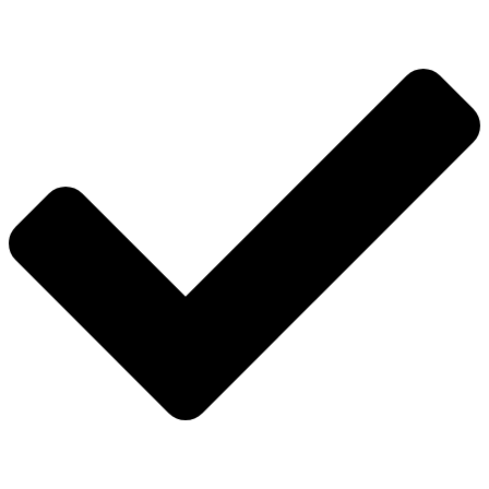
2T
Factory
Line
Road
Racing
količina