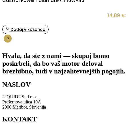
Castrol Power 1 Ultimate 4T 10W-40
14,89
€
Dodaj v košarico
Nakup
Hvala, da ste z nami — skupaj bomo
poskrbeli, da bo vaš motor deloval
brezhibno, tudi v najzahtevnejših pogojih.
NASLOV
LIQUIDUS, d.o.o.
Prešernova ulica 10A
2000 Maribor, Slovenija
KONTAKT