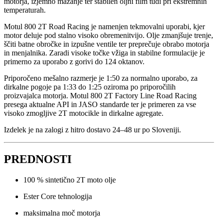
motorja, izjemno mazanje ter stabilen oljni film tudi pri ekstremnih
temperaturah.
Motul 800 2T Road Racing je namenjen tekmovalni uporabi, kjer
motor deluje pod stalno visoko obremenitvijo. Olje zmanjšuje trenje,
ščiti batne obročke in izpušne ventile ter preprečuje obrabo motorja
in menjalnika. Zaradi visoke točke vžiga in stabilne formulacije je
primerno za uporabo z gorivi do 124 oktanov.
Priporočeno mešalno razmerje je 1:50 za normalno uporabo, za
dirkalne pogoje pa 1:33 do 1:25 oziroma po priporočilih
proizvajalca motorja. Motul 800 2T Factory Line Road Racing
presega aktualne API in JASO standarde ter je primeren za vse
visoko zmogljive 2T motocikle in dirkalne agregate.
Izdelek je na zalogi z hitro dostavo 24–48 ur po Sloveniji.
PREDNOSTI
100 % sintetično 2T moto olje
Ester Core tehnologija
maksimalna moč motorja