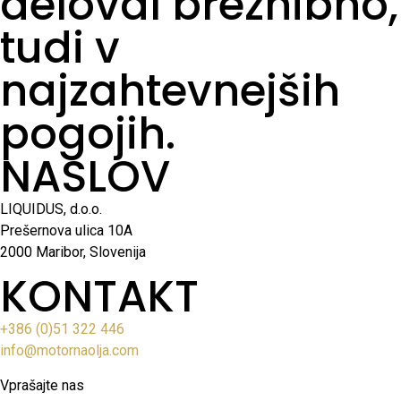
deloval brezhibno,
tudi v
najzahtevnejših
pogojih.
NASLOV
LIQUIDUS, d.o.o.
Prešernova ulica 10A
2000 Maribor, Slovenija
KONTAKT
+386 (0)51 322 446
info@motornaolja.com
Vprašajte nas