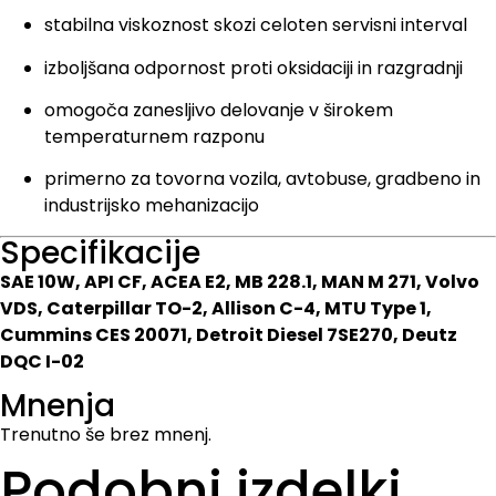
stabilna viskoznost skozi celoten servisni interval
izboljšana odpornost proti oksidaciji in razgradnji
omogoča zanesljivo delovanje v širokem
temperaturnem razponu
primerno za tovorna vozila, avtobuse, gradbeno in
industrijsko mehanizacijo
Specifikacije
SAE 10W, API CF, ACEA E2, MB 228.1, MAN M 271, Volvo
VDS, Caterpillar TO-2, Allison C-4, MTU Type 1,
Cummins CES 20071, Detroit Diesel 7SE270, Deutz
DQC I-02
Mnenja
Trenutno še brez mnenj.
Podobni izdelki