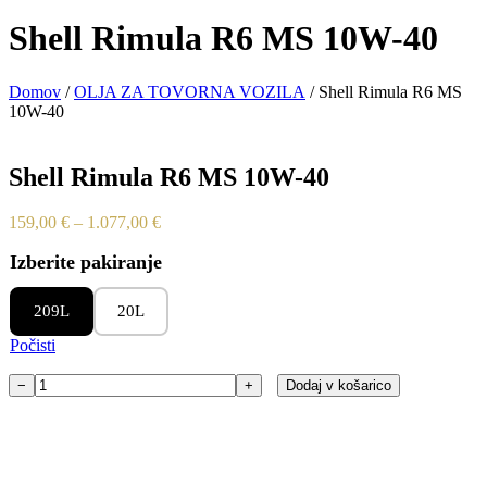
Shell Rimula R6 MS 10W-40
Domov
/
OLJA ZA TOVORNA VOZILA
/ Shell Rimula R6 MS
10W-40
Shell Rimula R6 MS 10W-40
Cenovni
159,00
€
–
1.077,00
€
razpon:
Izberite pakiranje
od
159,00 €
do
209L
20L
1.077,00 €
Počisti
−
+
Dodaj v košarico
Shell
Rimula
R6
MS
10W-