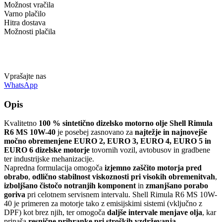
Možnost vračila
Varno plačilo
Hitra dostava
Možnosti plačila
Vprašajte nas
WhatsApp
Opis
Kvalitetno
100 % sintetično dizelsko motorno olje Shell Rimula
R6 MS 10W-40
je posebej zasnovano za
najtežje in najnovejše
močno obremenjene EURO 2, EURO 3, EURO 4, EURO 5 in
EURO 6 dizelske motorje
tovornih vozil, avtobusov in gradbene
ter industrijske mehanizacije.
Napredna formulacija omogoča
izjemno zaščito motorja pred
obrabo
,
odlično stabilnost viskoznosti pri visokih obremenitvah
,
izboljšano čistočo notranjih komponent
in
zmanjšano porabo
goriva
pri celotnem servisnem intervalu. Shell Rimula R6 MS 10W-
40 je primeren za motorje tako z emisijskimi sistemi (vključno z
DPF) kot brez njih, ter omogoča
daljše intervale menjave olja
, kar
prinaša
resnične prihranke pri stroških vzdrževanja
.