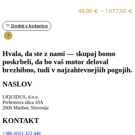
49,00
€
–
1.077,00
€
Dodaj v košarico
Nakup
1
Hvala, da ste z nami — skupaj bomo
poskrbeli, da bo vaš motor deloval
brezhibno, tudi v najzahtevnejših pogojih.
NASLOV
LIQUIDUS, d.o.o.
Prešernova ulica 10A
2000 Maribor, Slovenija
KONTAKT
+386 (0)51 322 446