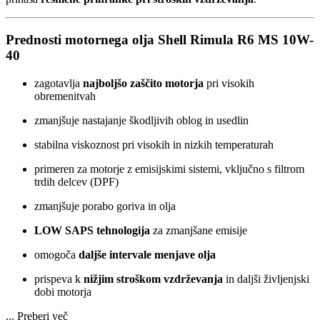
Prednosti motornega olja Shell Rimula R6 MS 10W-
40
zagotavlja
najboljšo zaščito motorja
pri visokih
obremenitvah
zmanjšuje nastajanje škodljivih oblog in usedlin
stabilna viskoznost pri visokih in nizkih temperaturah
primeren za motorje z emisijskimi sistemi, vključno s filtrom
trdih delcev (DPF)
zmanjšuje porabo goriva in olja
LOW SAPS tehnologija
za zmanjšane emisije
omogoča
daljše intervale menjave olja
prispeva k
nižjim stroškom vzdrževanja
in daljši življenjski
dobi motorja
...
Preberi več