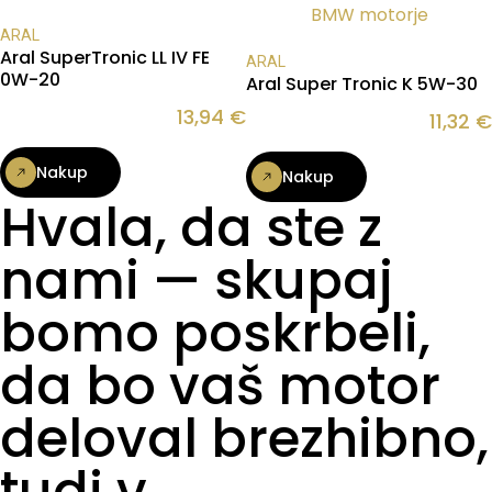
ARAL
Aral SuperTronic LL IV FE
ARAL
0W-20
Aral Super Tronic K 5W-30
13,94
€
11,32
€
Nakup
Nakup
Hvala, da ste z
nami — skupaj
bomo poskrbeli,
da bo vaš motor
deloval brezhibno,
tudi v