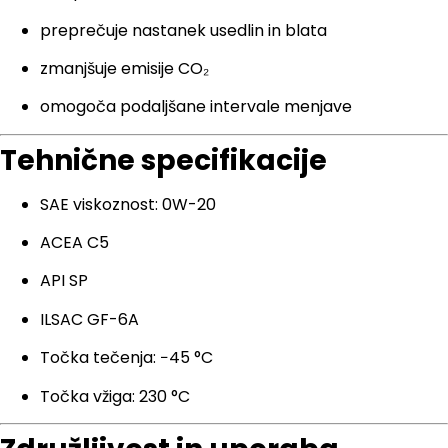
preprečuje nastanek usedlin in blata
zmanjšuje emisije CO₂
omogoča podaljšane intervale menjave
Tehnične specifikacije
SAE viskoznost: 0W-20
ACEA C5
API SP
ILSAC GF-6A
Točka tečenja: −45 °C
Točka vžiga: 230 °C