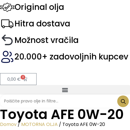
Original olja
Hitra dostava
Možnost vračila
20.000+ zadovoljnih kupcev
0
0,00
€
Toyota AFE 0W-20
Domov
/
MOTORNA OLJA
/ Toyota AFE 0W-20