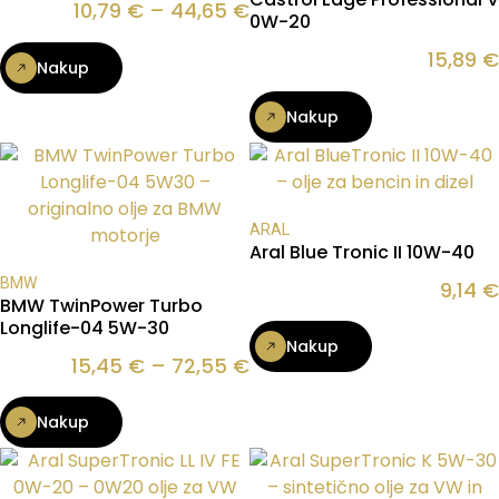
10,79
€
–
44,65
€
0W-20
15,89
€
Nakup
Nakup
ARAL
Aral Blue Tronic II 10W-40
BMW
9,14
€
BMW TwinPower Turbo
Longlife-04 5W-30
Nakup
15,45
€
–
72,55
€
Nakup