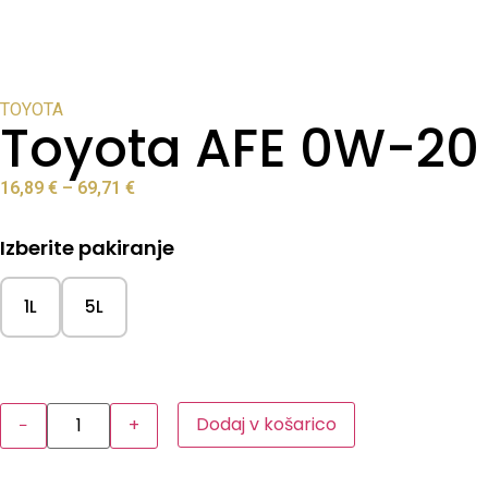
TOYOTA
Toyota AFE 0W-20
16,89
€
–
69,71
€
Izberite pakiranje
1L
5L
Dodaj v košarico
−
+