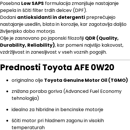
Posebna
Low SAPS
formulacija zmanjšuje nastajanje
pepela in ščiti filter trdih delcev (DPF).
Dodani
antioksidanti in detergenti
preprečujejo
nastajanje usedlin, blata in korozije, kar zagotavlja daljšo
življenjsko dobo motorja.
Olje je zasnovano po japonski filozofiji
QDR (Quality,
Durability, Reliability)
, kar pomeni najvišjo kakovost,
vzdržljivost in zanesljivost v vseh voznih pogojih.
Prednosti Toyota AFE 0W20
originalno olje
Toyota Genuine Motor Oil (TGMO)
znižana poraba goriva (Advanced Fuel Economy
tehnologija)
idealno za hibridne in bencinske motorje
ščiti motor pri hladnem zagonu in visokih
temperaturah