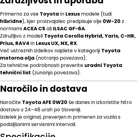
Združljivost in uporaba
Primerno za vse
Toyota
in
Lexus
modele (tudi
hibridne
), kjer proizvajalec predpisuje olje
0W-20
z
normami
ACEA C5
ali
ILSAC GF-6A
.
Združljivo z modeli
Toyota Corolla Hybrid, Yaris, C-HR,
Prius, RAV4
in
Lexus UX, NX, RX
.
Več ustreznih izdelkov najdete v kategoriji
Toyota
motorna olja
(notranja povezava).
Za tehnične podrobnosti preverite
uradni Toyota
tehnični list
(zunanja povezava).
Naročilo in dostava
Naročite
Toyota AFE 0W20
še danes in izkoristite hitro
dostavo v 24–48 urah po Sloveniji.
Izdelek je original, preverjen in primeren za vozila s
podaljšanimi servisnimi intervali.
Specifikacije