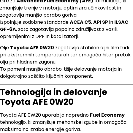
Gre za
Advanced Fuel Economy (AFE)
formulacijo, ki
zmanjšuje trenje v motorju, optimizira učinkovitost in
zagotavlja manjšo porabo goriva.
Izpolnjuje sodobne standarde
ACEA C5
,
API SP
in
ILSAC
GF-6A
, zato zagotavlja popolno združljivost z vozili,
opremljenimi z DPF in katalizatorji.
Olje
Toyota AFE 0W20
zagotavlja stabilen oljni film tudi
pri ekstremnih temperaturah ter omogoča hiter pretok
olja pri hladnem zagonu.
To pomeni manjšo obrabo, tišje delovanje motorja in
dolgotrajno zaščito ključnih komponent.
Tehnologija in delovanje
Toyota AFE 0W20
Toyota AFE 0W20 uporablja napredno
Fuel Economy
tehnologijo, ki zmanjšuje mehanske izgube in omogoča
maksimalno izrabo energije goriva.