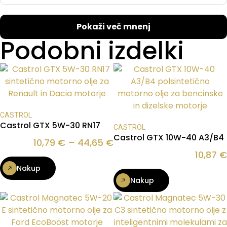
Pokaži več mnenj
Podobni izdelki
CASTROL
Castrol GTX 5W-30 RN17
CASTROL
Castrol GTX 10W-40 A3/B4
10,79
€
–
44,65
€
10,87
€
Nakup
Nakup