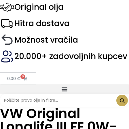
Original olja
Hitra dostava
Možnost vračila
20.000+ zadovoljnih kupcev
0
0,00
€
VW Original
Longlife III FE 0W-