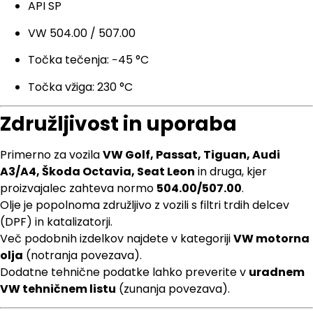
API SP
VW 504.00 / 507.00
Točka tečenja: −45 °C
Točka vžiga: 230 °C
Združljivost in uporaba
Primerno za vozila
VW Golf, Passat, Tiguan, Audi
A3/A4, Škoda Octavia, Seat Leon
in druga, kjer
proizvajalec zahteva normo
504.00/507.00
.
Olje je popolnoma združljivo z vozili s filtri trdih delcev
(DPF) in katalizatorji.
Več podobnih izdelkov najdete v kategoriji
VW motorna
olja
(notranja povezava).
Dodatne tehnične podatke lahko preverite v
uradnem
VW tehničnem listu
(zunanja povezava).