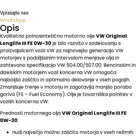
Vprašajte nas
WhatsApp
Opis
Kvalitetno polnosintetično motorno olje
VW Original
Longlife III FE 0W-30
je bilo razvito v sodelovanju s
proizvajalcem vozil VW za najnovejšo generacijo VW
motorjev s podaljšanim intervalom menjave olja in
zahtevano specifikacijo VW 504.00/507.00. Bencinskim in
dizelskim motorjem vozil koncerna VW omogoča
najboljšo zaščito in optimalno delovanje v vseh pogojih.
Zmanjšuje trenje v motorju in zagotavlja manjšo porabo
goriva (FE – Fuel Economy). Olje je tovarniška polnitev v
vozilih koncerna VW.
Prednosti motornega olja
VW Original Longlife III FE
0W-30
nudi največjo možno zaščito motorja v vseh režimih