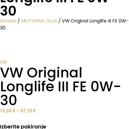
30
Domov
/
MOTORNA OLJA
/ VW Original Longlife III FE 0W-
30
VW
VW Original
Longlife III FE 0W-
30
15,55
€
–
67,10
€
Izberite pakiranje