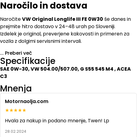
Naročilo in dostava
Naročite
VW Original Longlife III FE 0W30
še danes in
prejmite hitro dostavo v 24–48 urah po Sloveniji.
Izdelek je original, preverjene kakovosti in primeren za
vozila z dolgimi servisnimi intervali.
...
Preberi več
Specifikacije
SAE 0W-30, VW 504.00/507.00, G S55 545 M4 , ACEA
C3
Mnenja
Motornaolja.com
★★★★★
Hvala za nakup in podano mnenje, Twen! Lp
28.02.2024