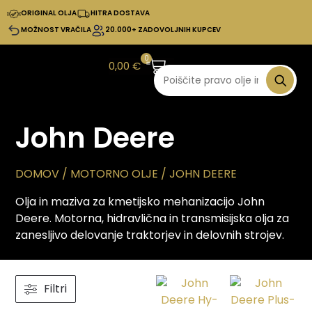
ORIGINAL OLJA
HITRA DOSTAVA
MOŽNOST VRAČILA
20.000+ ZADOVOLJNIH KUPCEV
0
0,00
€
John Deere
DOMOV
/ MOTORNO OLJE / JOHN DEERE
Olja in maziva za kmetijsko mehanizacijo John
Deere. Motorna, hidravlična in transmisijska olja za
zanesljivo delovanje traktorjev in delovnih strojev.
Filtri