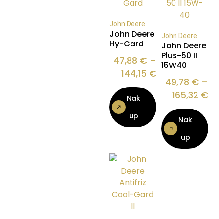
John Deere
John Deere
John Deere
Hy-Gard
John Deere
Plus-50 II
47,88
€
–
15W40
144,15
€
49,78
€
–
165,32
€
Nak
up
Nak
up