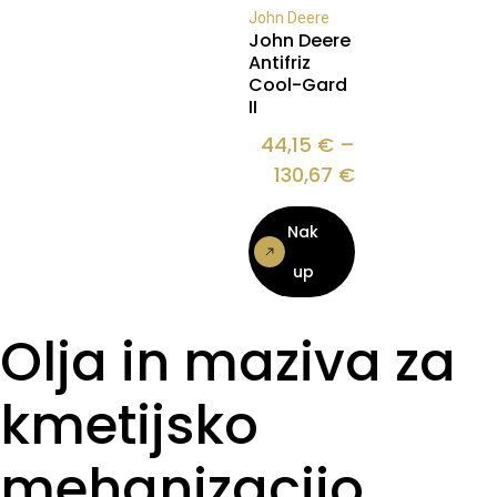
John Deere
John Deere
Antifriz
Cool-Gard
II
44,15
€
–
130,67
€
Nak
up
Olja in maziva za
kmetijsko
mehanizacijo